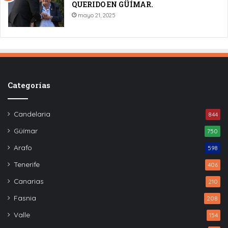
QUERIDO EN GÜÍMAR.
mayo 21, 2025
Categorías
Candelaria
844
Güímar
750
Arafo
598
Tenerife
406
Canarias
210
Fasnia
208
Valle
154