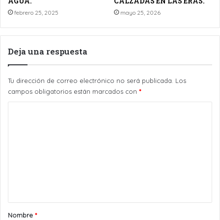
AGUA.
CALZADAS EN LAS ERAS.
febrero 25, 2025
mayo 25, 2026
Deja una respuesta
Tu dirección de correo electrónico no será publicada.
Los
campos obligatorios están marcados con
*
C
o
m
e
n
t
a
r
Nombre
*