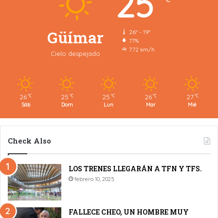
25
Güímar
26º - 19º
77%
7.72 km/h
Cielo despejado
26
25
25
26
27
℃
℃
℃
℃
℃
Sáb
Dom
Lun
Mar
Mié
Check Also
LOS TRENES LLEGARÁN A TFN Y TFS.
febrero 10, 2025
FALLECE CHEO, UN HOMBRE MUY