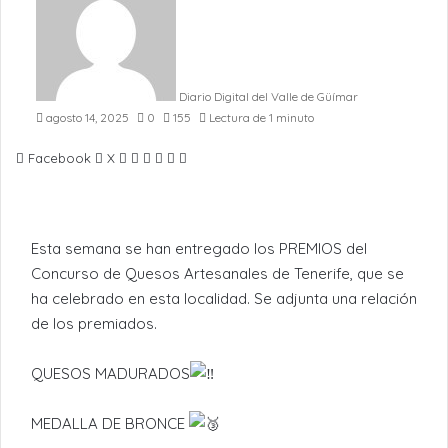
Diario Digital del Valle de Güímar
agosto 14, 2025
0
155
Lectura de 1 minuto
LinkedIn
Pinterest
WhatsApp
Telegram
Compartir
Imprimir
Facebook
X
por
Email
Esta semana se han entregado los PREMIOS del
Concurso de Quesos Artesanales de Tenerife, que se
ha celebrado en esta localidad. Se adjunta una relación
de los premiados.
QUESOS MADURADOS
MEDALLA DE BRONCE