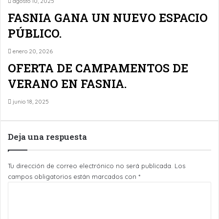
agosto 10, 2025
FASNIA GANA UN NUEVO ESPACIO
PÚBLICO.
enero 20, 2026
OFERTA DE CAMPAMENTOS DE
VERANO EN FASNIA.
junio 18, 2025
Deja una respuesta
Tu dirección de correo electrónico no será publicada.
Los
campos obligatorios están marcados con
*
C
o
m