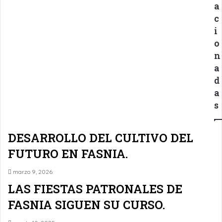
a
c
i
o
n
a
d
a
s
DESARROLLO DEL CULTIVO DEL
FUTURO EN FASNIA.
marzo 9, 2026
LAS FIESTAS PATRONALES DE
FASNIA SIGUEN SU CURSO.