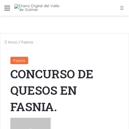
Menú
B
Inicio
/
Fasnia
Fasnia
CONCURSO DE
QUESOS EN
FASNIA.