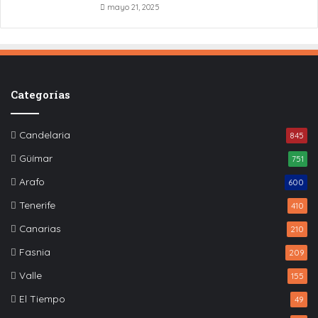
mayo 21, 2025
Categorías
Candelaria
845
Güímar
751
Arafo
600
Tenerife
410
Canarias
210
Fasnia
209
Valle
155
El Tiempo
49