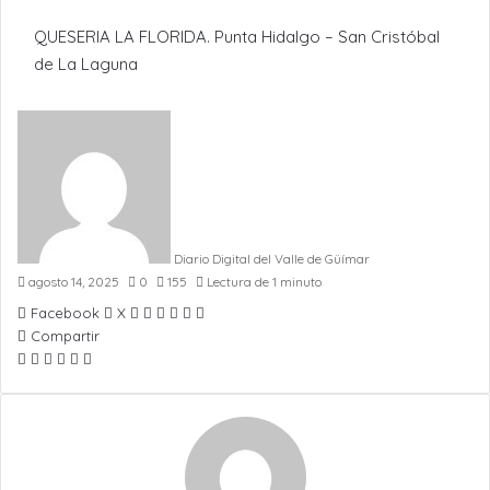
QUESERIA LA FLORIDA. Punta Hidalgo – San Cristóbal
de La Laguna
Diario Digital del Valle de Güímar
agosto 14, 2025
0
155
Lectura de 1 minuto
LinkedIn
Pinterest
WhatsApp
Telegram
Compartir
Imprimir
Facebook
X
por
Compartir
Facebook
X
WhatsApp
Telegram
Compartir
Imprimir
Email
por
Email