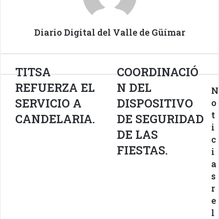
Diario Digital del Valle de Güímar
TITSA
TITSA
COORDINACIÓN
COORDINACIÓ
REFUERZA
DEL
REFUERZA EL
N DEL
N
EL
DISPOSITIVO
SERVICIO
DE
SERVICIO A
DISPOSITIVO
o
A
SEGURIDAD
t
CANDELARIA.
DE SEGURIDAD
CANDELARIA.
DE
i
LAS
DE LAS
c
FIESTAS.
FIESTAS.
i
a
s
r
e
l