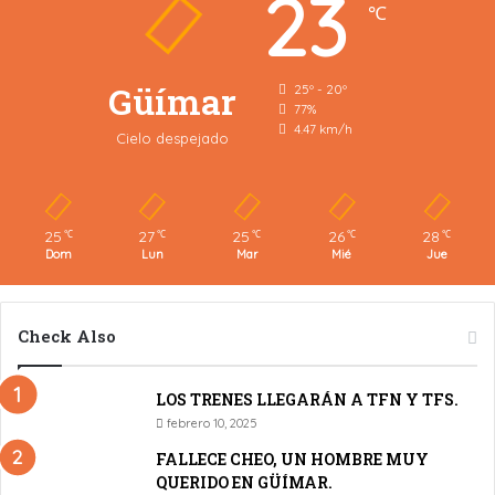
23
℃
Güímar
25º - 20º
77%
4.47 km/h
Cielo despejado
25
27
25
26
28
℃
℃
℃
℃
℃
Dom
Lun
Mar
Mié
Jue
Check Also
LOS TRENES LLEGARÁN A TFN Y TFS.
febrero 10, 2025
FALLECE CHEO, UN HOMBRE MUY
QUERIDO EN GÜÍMAR.