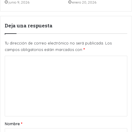
junio 9, 2026
enero 20, 2026
Deja una respuesta
Tu dirección de correo electrónico no será publicada.
Los
campos obligatorios están marcados con
*
C
o
m
e
n
t
a
r
Nombre
*
i