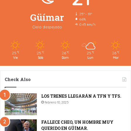
Güímar
25º - 18º
66%
0.45 km/h
Cielo despejado
25
25
26
25
26
℃
℃
℃
℃
℃
Vie
Sáb
Dom
Lun
Mar
Check Also
LOS TRENES LLEGARÁN A TFN Y TFS.
febrero 10, 2025
FALLECE CHEO, UN HOMBRE MUY
QUERIDO EN GÜÍMAR.