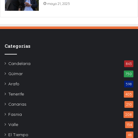
mayo 21, 2025
Categorías
Candelaria
843
Güímar
750
Arafo
598
Tenerife
405
Canarias
210
Fasnia
208
Valle
154
El Tiempo
48