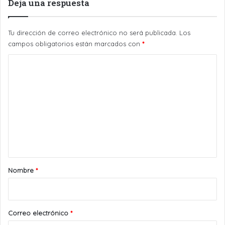
Deja una respuesta
Tu dirección de correo electrónico no será publicada.
Los
campos obligatorios están marcados con
*
C
o
m
e
n
t
a
r
Nombre
*
i
o
*
Correo electrónico
*