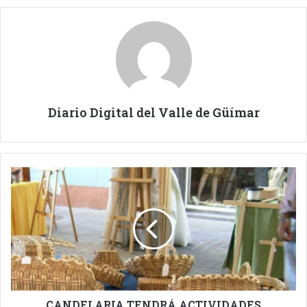
Diario Digital del Valle de Güímar
CANDELARIA
TENDRÁ
ACTIVIDADES
FORMATIVAS
DEL
MUSEO
DE
ARTESANÍA
IBEROAMERICANA.
CANDELARIA TENDRÁ ACTIVIDADES