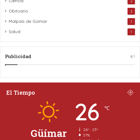
Ciencia
2
Obituario
2
Malpaís de Güímar
1
Salud
1
Publicidad
El Tiempo
26
℃
Güímar
26º - 23º
57%