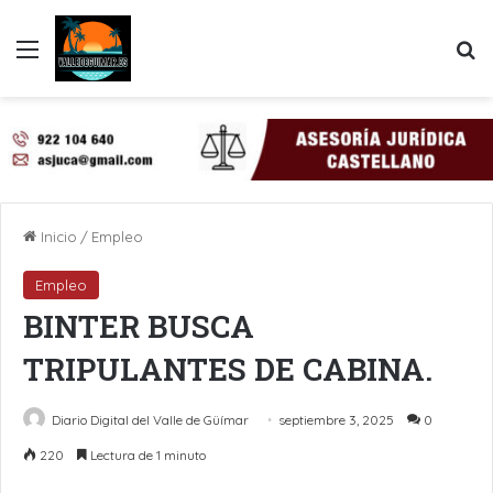
Menú
B
Inicio
/
Empleo
Empleo
BINTER BUSCA
TRIPULANTES DE CABINA.
Diario Digital del Valle de Güímar
septiembre 3, 2025
0
220
Lectura de 1 minuto
LinkedIn
Pinterest
WhatsApp
Telegram
Compartir por Email
Imprimir