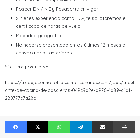
Poseer DNI/ NIE y Pasaporte en vigor.
Si tienes experiencia como TCP, te solicitaremos el
certificado de horas de vuelo
Movilidad geográfica.
No haberse presentado en los últimos 12 meses a
convocatorias anteriores
Si quiere postularse:
https://trabajaconnosotros.bintercanarias.com/jobs/tripul
ante-de-cabina-de-pasajeros-049c9a2e-d976-4d89-a1a1-
280777c7a28e
Facebook
X
WhatsApp
Telegram
Compartir por Email
Im