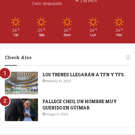
2.68 km/h
Cielo despejado
26
25
26
26
26
℃
℃
℃
℃
℃
Vie
Sáb
Dom
Lun
Mar
Check Also
LOS TRENES LLEGARÁN A TFN Y TFS.
febrero 10, 2025
FALLECE CHEO, UN HOMBRE MUY
QUERIDO EN GÜÍMAR.
mayo 21, 2025