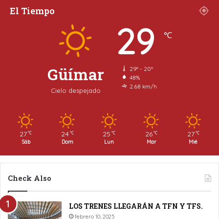
El Tiempo
29
℃
Güímar
29º - 20º
48%
2.68 km/h
Cielo despejado
27
24
25
26
27
℃
℃
℃
℃
℃
Sáb
Dom
Lun
Mar
Mié
Check Also
LOS TRENES LLEGARÁN A TFN Y TFS.
febrero 10, 2025