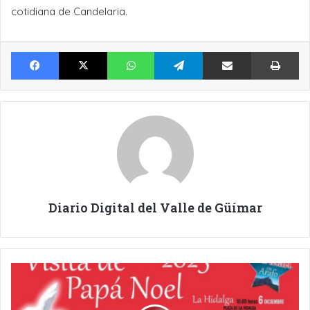
cotidiana de Candelaria.
Facebook
X
WhatsApp
Telegram
Compartir por Email
Im
Diario Digital del Valle de Güímar
PAPÁ
NOEL
RECORRERÁ