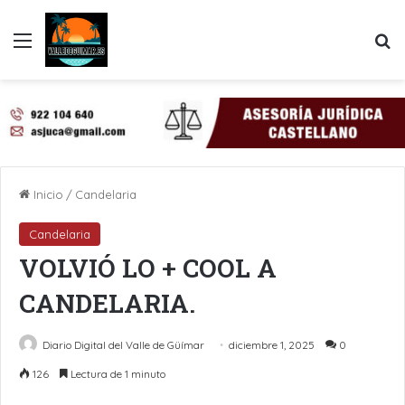
Menú
B
Inicio
/
Candelaria
Candelaria
VOLVIÓ LO + COOL A
CANDELARIA.
Diario Digital del Valle de Güímar
diciembre 1, 2025
0
126
Lectura de 1 minuto
LinkedIn
Pinterest
WhatsApp
Telegram
Compartir por Email
Imprimir