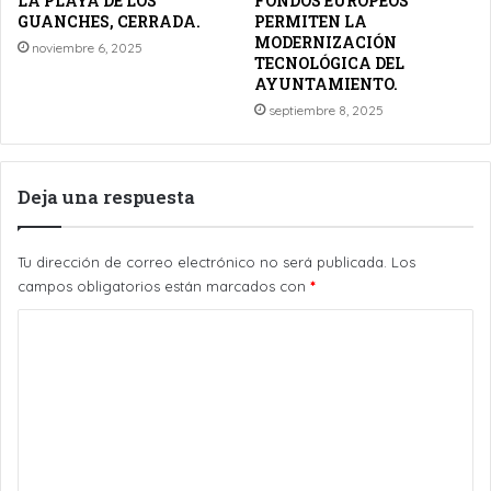
LA PLAYA DE LOS
FONDOS EUROPEOS
GUANCHES, CERRADA.
PERMITEN LA
MODERNIZACIÓN
noviembre 6, 2025
TECNOLÓGICA DEL
AYUNTAMIENTO.
septiembre 8, 2025
Deja una respuesta
Tu dirección de correo electrónico no será publicada.
Los
campos obligatorios están marcados con
*
C
o
m
e
n
t