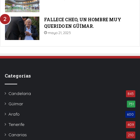
FALLECE CHEO, UN HOMBRE MUY
QUERIDO EN GÜÍMAR.
mayo 21, 2025
Categorías
Candelaria
845
Güímar
751
Arafo
600
Tenerife
409
Canarias
210