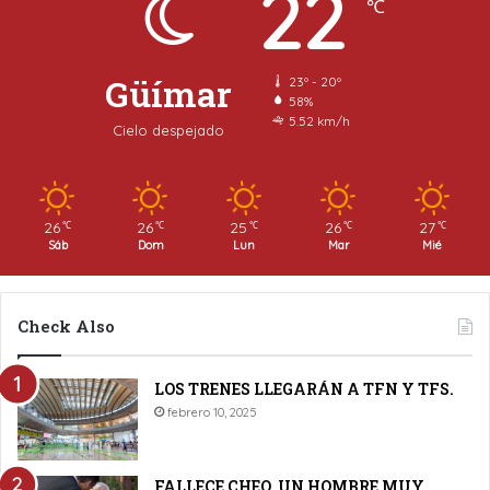
22
℃
Güímar
23º - 20º
58%
5.52 km/h
Cielo despejado
26
26
25
26
27
℃
℃
℃
℃
℃
Sáb
Dom
Lun
Mar
Mié
Check Also
LOS TRENES LLEGARÁN A TFN Y TFS.
febrero 10, 2025
FALLECE CHEO, UN HOMBRE MUY