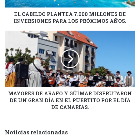
PARA
LOS
PRÓXIMOS
EL CABILDO PLANTEA 7.000 MILLONES DE
AÑOS.
INVERSIONES PARA LOS PRÓXIMOS AÑOS.
MAYORES
DE
ARAFO
Y
GÜÍMAR
DISFRUTARON
DE
UN
GRAN
DÍA
MAYORES DE ARAFO Y GÜÍMAR DISFRUTARON
EN
DE UN GRAN DÍA EN EL PUERTITO POR EL DÍA
EL
DE CANARIAS.
PUERTITO
POR
EL
Noticias relacionadas
DÍA
DE