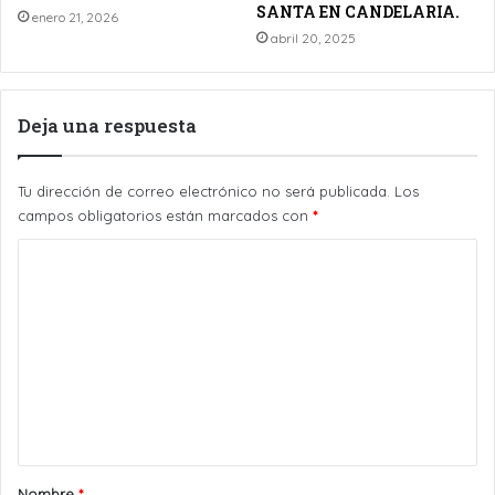
SANTA EN CANDELARIA.
enero 21, 2026
abril 20, 2025
Deja una respuesta
Tu dirección de correo electrónico no será publicada.
Los
campos obligatorios están marcados con
*
C
o
m
e
n
t
a
r
Nombre
*