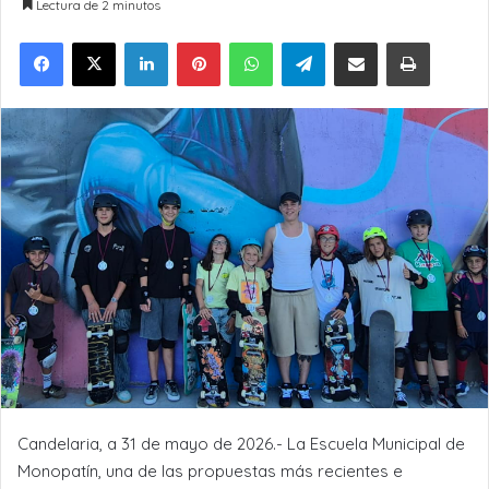
Lectura de 2 minutos
LinkedIn
Pinterest
WhatsApp
Telegram
Compartir por Email
Imprimir
Candelaria, a 31 de mayo de 2026.- La Escuela Municipal de
Monopatín, una de las propuestas más recientes e