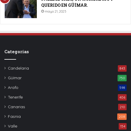
QUERIDO EN GÜÍMAR.
mayo 21, 2025
Categorías
Candelaria
843
Güímar
750
Arafo
598
Tenerife
406
Canarias
210
Fasnia
208
Valle
154