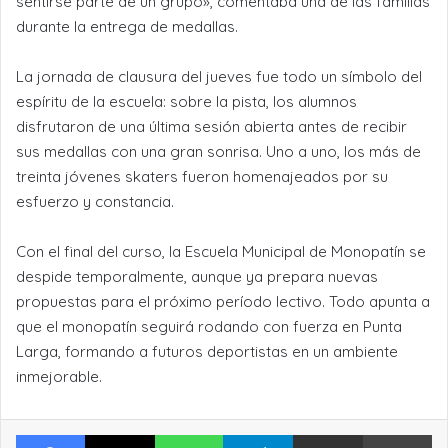
sentirse parte de un grupo», comentaba una de las familias
durante la entrega de medallas.
La jornada de clausura del jueves fue todo un símbolo del
espíritu de la escuela: sobre la pista, los alumnos
disfrutaron de una última sesión abierta antes de recibir
sus medallas con una gran sonrisa. Uno a uno, los más de
treinta jóvenes skaters fueron homenajeados por su
esfuerzo y constancia.
Con el final del curso, la Escuela Municipal de Monopatín se
despide temporalmente, aunque ya prepara nuevas
propuestas para el próximo período lectivo. Todo apunta a
que el monopatín seguirá rodando con fuerza en Punta
Larga, formando a futuros deportistas en un ambiente
inmejorable.
Facebook
X
WhatsApp
Telegram
Compartir por Email
Im