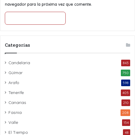
navegador para la próxima vez que comente.
Categorías
Candelaria
843
Güímar
750
Arafo
598
Tenerife
405
Canarias
210
Fasnia
208
Valle
154
El Tiempo
48