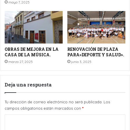
mayo 7, 2025
OBRAS DE MEJORA EN LA
RENOVACIÓN DE PLAZA
CASA DE LA MÚSICA.
PARA»DEPORTE Y SALUD».
marzo 27, 2025
junio 3, 2025
Deja una respuesta
Tu dirección de correo electrónico no será publicada.
Los
campos obligatorios están marcados con
*
C
o