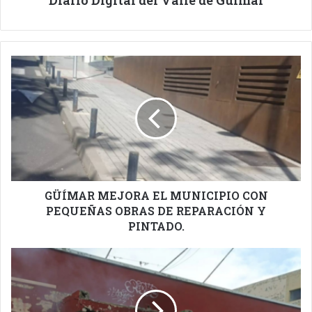
GÜÍMAR
MEJORA
EL
MUNICIPIO
CON
PEQUEÑAS
OBRAS
DE
REPARACIÓN
Y
GÜÍMAR MEJORA EL MUNICIPIO CON
PINTADO.
PEQUEÑAS OBRAS DE REPARACIÓN Y
PINTADO.
NUEVO
INCENDIO
EN
EL