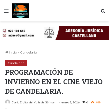
Menú
B
Inicio
/
Candelaria
Candelaria
PROGRAMACIÓN DE
INVIERNO EN EL CINE VIEJO
DE CANDELARIA.
Diario Digital del Valle de Güímar
enero 8, 2026
0
1.819