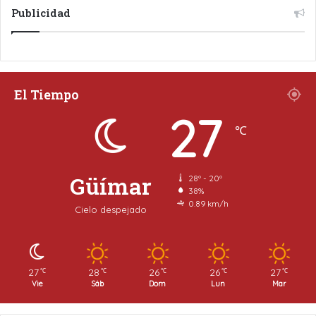
Publicidad
El Tiempo
27
℃
Güímar
28º - 20º
38%
0.89 km/h
Cielo despejado
27
28
26
26
27
℃
℃
℃
℃
℃
Vie
Sáb
Dom
Lun
Mar