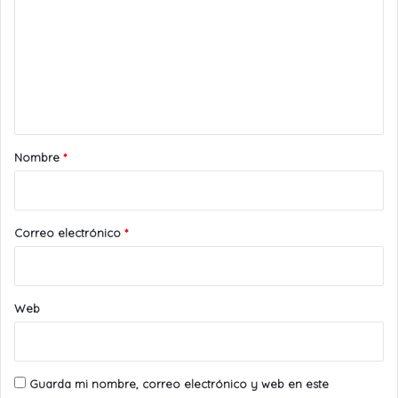
m
e
n
t
a
r
Nombre
*
i
o
*
Correo electrónico
*
Web
Guarda mi nombre, correo electrónico y web en este