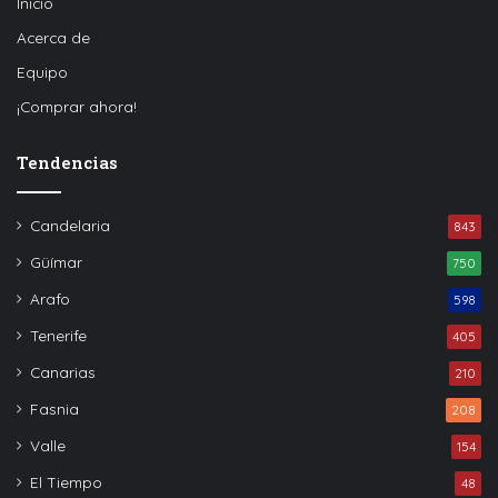
Inicio
Acerca de
Equipo
¡Comprar ahora!
Tendencias
Candelaria
843
Güímar
750
Arafo
598
Tenerife
405
Canarias
210
Fasnia
208
Valle
154
El Tiempo
48