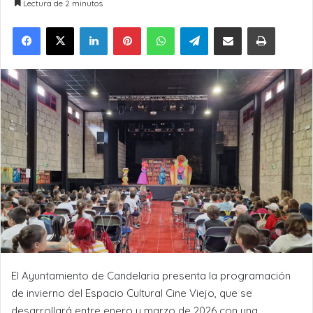
Lectura de 2 minutos
LinkedIn
Pinterest
WhatsApp
Telegram
Compartir por Email
Imprimir
El Ayuntamiento de Candelaria presenta la programación
de invierno del Espacio Cultural Cine Viejo, que se
desarrollará entre enero y marzo de 2026 con una