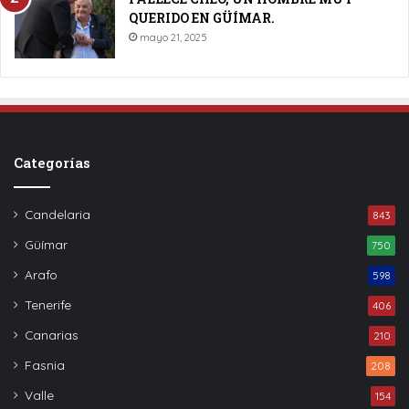
QUERIDO EN GÜÍMAR.
mayo 21, 2025
Categorías
Candelaria
843
Güímar
750
Arafo
598
Tenerife
406
Canarias
210
Fasnia
208
Valle
154