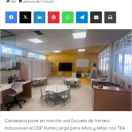
164
Lectura de 1 minuto
LinkedIn
Pinterest
WhatsApp
Telegram
Compartir por Email
Imprimir
Candelaria pone en marcha una Escuela de Verano
inclusiva en el CEIP Punta Larga para niños y niñas con TEA