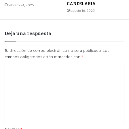
CANDELARIA.
febrero 24, 2025
agosto 16, 2025
Deja una respuesta
Tu dirección de correo electrónico no será publicada.
Los
campos obligatorios están marcados con
*
C
o
m
e
n
t
a
r