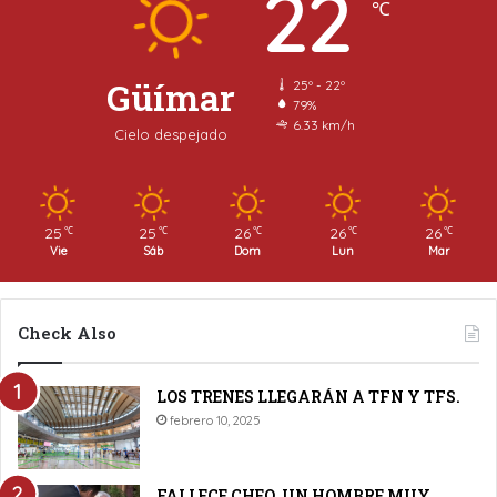
22
℃
Güímar
25º - 22º
79%
6.33 km/h
Cielo despejado
25
25
26
26
26
℃
℃
℃
℃
℃
Vie
Sáb
Dom
Lun
Mar
Check Also
LOS TRENES LLEGARÁN A TFN Y TFS.
febrero 10, 2025
FALLECE CHEO, UN HOMBRE MUY