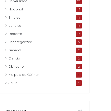
Universidad
23
Nacional
18
Empleo
14
Jurídico
14
Deporte
13
Uncategorized
5
General
2
Ciencia
2
Obituario
2
Malpaís de Güímar
1
Salud
1
Publicidad