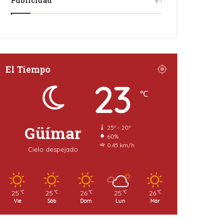
El Tiempo
23
℃
Güímar
25º - 20º
60%
0.45 km/h
Cielo despejado
25
25
26
25
26
℃
℃
℃
℃
℃
Vie
Sáb
Dom
Lun
Mar