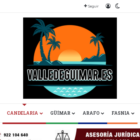
Iniciar sesión
Switch sk
Seguir
CANDELARIA
GÜÍMAR
ARAFO
FASNIA