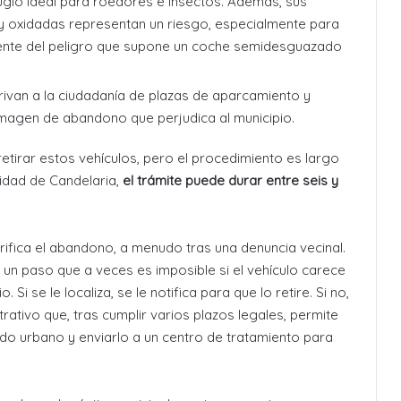
fugio ideal para roedores e insectos. Además, sus
 y oxidadas representan un riesgo, especialmente para
mente del peligro que supone un coche semidesguazado
Privan a la ciudadanía de plazas de aparcamiento y
 imagen de abandono que perjudica al municipio
.
tirar estos vehículos, pero el procedimiento es largo
ridad de Candelaria,
el trámite puede durar entre seis y
rifica el abandono, a menudo tras una denuncia vecinal
.
o, un paso que a veces es imposible si el vehículo carece
io
. Si se le localiza, se le notifica para que lo retire. Si no,
rativo que, tras cumplir varios plazos legales, permite
do urbano y enviarlo a un centro de tratamiento para