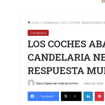
Inicio
/
Candelaria
/
LOS COCHES ABANDONADOS E
Candelaria
LOS COCHES A
CANDELARIA N
RESPUESTA MUN
Diario Digital del Valle de Güímar
enero 24, 2026
LinkedIn
Facebook
X