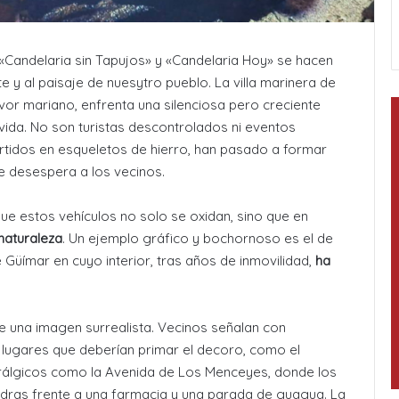
 «Candelaria sin Tapujos» y «Candelaria Hoy» se hacen
y al paisaje de nuesytro pueblo. La villa marinera de
rvor mariano, enfrenta una silenciosa pero creciente
vida. No son turistas descontrolados ni eventos
idos en esqueletos de hierro, han pasado a formar
e desespera a los vecinos.
ue estos vehículos no solo se oxidan, sino que en
 naturaleza
. Un ejemplo gráfico y bochornoso es el de
de Güímar en cuyo interior, tras años de inmovilidad,
ha
 una imagen surrealista. Vecinos señalan con
 lugares que deberían primar el decoro, como el
rálgicos como la Avenida de Los Menceyes, donde los
dras frente a una farmacia y una parada de guagua
. La