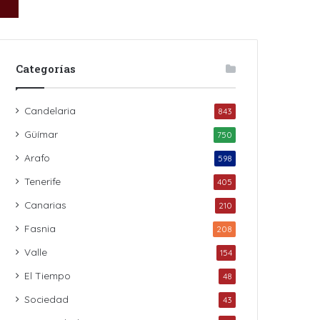
Categorías
Candelaria
843
Güímar
750
Arafo
598
Tenerife
405
Canarias
210
Fasnia
208
Valle
154
El Tiempo
48
Sociedad
43