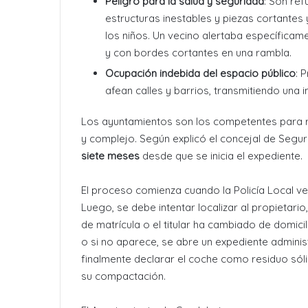
Peligro para la salud y seguridad
: Son re
estructuras inestables y piezas cortantes
los niños
. Un vecino alertaba específica
y con bordes cortantes en una rambla
.
Ocupación indebida del espacio público
: 
afean calles y barrios, transmitiendo una
Los ayuntamientos son los competentes para re
y complejo
. Según explicó el concejal de Segu
siete meses
desde que se inicia el expediente
.
El proceso comienza cuando la Policía Local ve
Luego, se debe intentar localizar al propietari
de matrícula o el titular ha cambiado de domicil
o si no aparece, se abre un expediente administ
finalmente declarar el coche como residuo sóli
su compactación
.