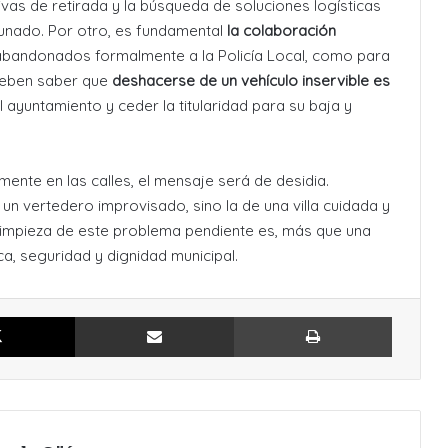
vas de retirada y la búsqueda de soluciones logísticas
munado
. Por otro, es fundamental
la colaboración
 abandonados formalmente a la Policía Local
, como para
 deben saber que
deshacerse de un vehículo inservible es
l ayuntamiento y ceder la titularidad para su baja y
mente en las calles, el mensaje será de desidia.
n vertedero improvisado, sino la de una villa cuidada y
 limpieza de este problema pendiente es, más que una
ca, seguridad y dignidad municipal.
X
Compartir por Email
Imprimir