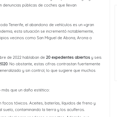
on denuncias públicas de coches que llevan
toda Tenerife, el abandono de vehículos es un «gran
andemia, esta situación se incrementó notablemente,
cipios vecinos como San Miguel de Abona, Arona o
embre de 2022 hablaban de
20 expedientes abiertos
y seis
2020
. No obstante, estas cifras contrastan fuertemente
neralizado y sin control, lo que sugiere que muchos
 más que un daño estético:
n focos tóxicos. Aceites, baterías, líquidos de freno y
 suelo, contaminando la tierra y los acuíferos
.