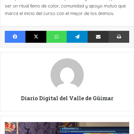
ser un ritual lleno de color, comunidad y apoyo mutuo que
marca el inicio del curso con el mejor de los ánimos.
Facebook
X
WhatsApp
Telegram
Compartir por Email
Im
Diario Digital del Valle de Güímar
EL
CABILDO