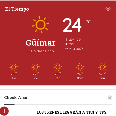
El Tiempo
24
℃
Güímar
25º - 22º
77%
2.24 km/h
Cielo despejado
25
27
29
26
26
℃
℃
℃
℃
℃
Jue
Vie
Sáb
Dom
Lun
Check Also
LOS TRENES LLEGARÁN A TFN Y TFS.