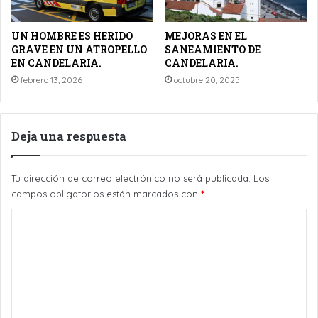
UN HOMBRE ES HERIDO
MEJORAS EN EL
GRAVE EN UN ATROPELLO
SANEAMIENTO DE
EN CANDELARIA.
CANDELARIA.
febrero 13, 2026
octubre 20, 2025
Deja una respuesta
Tu dirección de correo electrónico no será publicada.
Los
campos obligatorios están marcados con
*
C
o
m
e
n