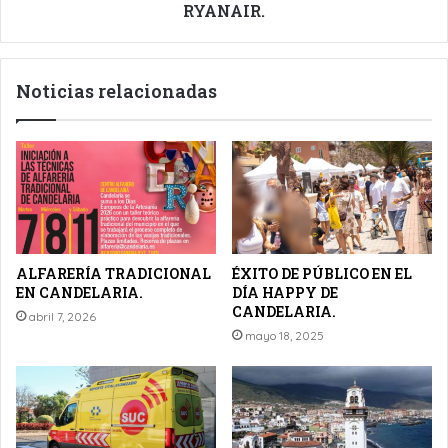
LA
RYANAIR.
ANUNCIADA
MARCHA
DE
Noticias relacionadas
RYANAIR.
ALFARERÍA TRADICIONAL
ÉXITO DE PÚBLICO EN EL
EN CANDELARIA.
DÍA HAPPY DE
CANDELARIA.
abril 7, 2026
mayo 18, 2025