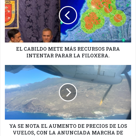
METE
MÁS
RECURSOS
PARA
INTENTAR
PARAR
LA
FILOXERA.
EL CABILDO METE MÁS RECURSOS PARA
INTENTAR PARAR LA FILOXERA.
YA
SE
NOTA
EL
AUMENTO
DE
PRECIOS
DE
LOS
VUELOS,
YA SE NOTA EL AUMENTO DE PRECIOS DE LOS
CON
VUELOS, CON LA ANUNCIADA MARCHA DE