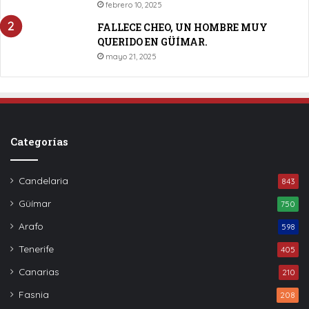
febrero 10, 2025
FALLECE CHEO, UN HOMBRE MUY
QUERIDO EN GÜÍMAR.
mayo 21, 2025
Categorías
Candelaria
843
Güímar
750
Arafo
598
Tenerife
405
Canarias
210
Fasnia
208