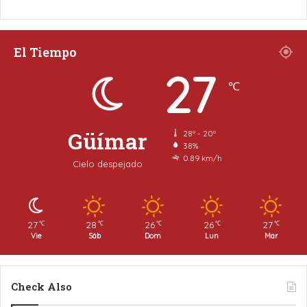
El Tiempo
27
℃
Güímar
28º - 20º
38%
0.89 km/h
Cielo despejado
27
28
26
26
27
℃
℃
℃
℃
℃
Vie
Sáb
Dom
Lun
Mar
Check Also