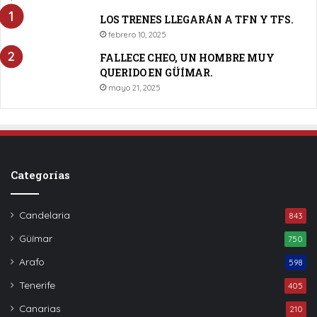
LOS TRENES LLEGARÁN A TFN Y TFS.
febrero 10, 2025
FALLECE CHEO, UN HOMBRE MUY
QUERIDO EN GÜÍMAR.
mayo 21, 2025
Categorías
Candelaria
843
Güímar
750
Arafo
598
Tenerife
405
Canarias
210