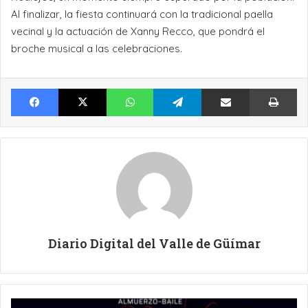
Al finalizar, la fiesta continuará con la tradicional paella
vecinal y la actuación de Xanny Recco, que pondrá el
broche musical a las celebraciones.
Facebook
X
WhatsApp
Telegram
Compartir por Email
Im
Diario Digital del Valle de Güímar
LA