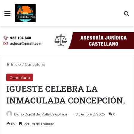
Menú
B
Inicio
/
Candelaria
Candelaria
IGUESTE CELEBRA LA
INMACULADA CONCEPCIÓN.
Diario Digital del Valle de Güímar
diciembre 2, 2025
0
119
Lectura de 1 minuto
LinkedIn
Pinterest
WhatsApp
Telegram
Compartir por Email
Imprimir