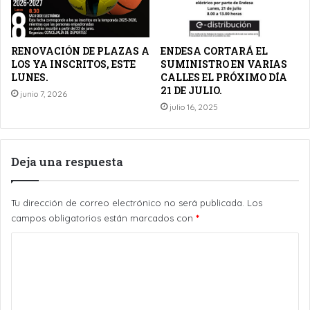
RENOVACIÓN DE PLAZAS A
ENDESA CORTARÁ EL
LOS YA INSCRITOS, ESTE
SUMINISTRO EN VARIAS
LUNES.
CALLES EL PRÓXIMO DÍA
21 DE JULIO.
junio 7, 2026
julio 16, 2025
Deja una respuesta
Tu dirección de correo electrónico no será publicada.
Los
campos obligatorios están marcados con
*
C
o
m
e