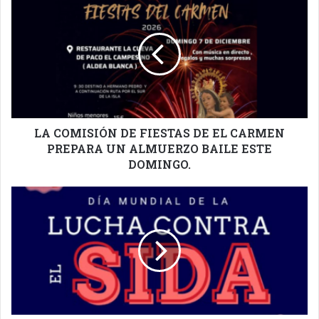
COMISIÓN
DE
FIESTAS
DE
EL
CARMEN
PREPARA
UN
ALMUERZO
LA COMISIÓN DE FIESTAS DE EL CARMEN
BAILE
PREPARA UN ALMUERZO BAILE ESTE
ESTE
DOMINGO.
DOMINGO.
DÍA
MUNDIAL
CONTRA
EL
SIDA,
EN
GÜIMAR.