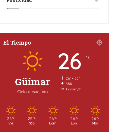
El Tiempo
26
℃
Güímar
26º - 23º
58%
1.79 km/h
Cielo despejado
26
25
26
26
26
℃
℃
℃
℃
℃
Vie
Sáb
Dom
Lun
Mar