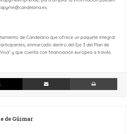
vivapyme@candelaria.es
untamiento de Candelaria que ofrece un paquete integral
rticipantes, enmarcado dentro del Eje 3 del Plan de
a Viva” y que cuenta con financiación europea a través
X
Compartir por Email
Imprimir
lle de Güímar