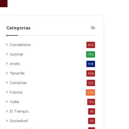
Categorías
Candelaria
843
Güímar
750
Arafo
598
Tenerife
406
Canarias
210
Fasnia
208
Valle
154
El Tiempo
48
Sociedad
43