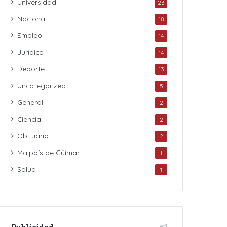
Universidad
23
Nacional
18
Empleo
14
Jurídico
14
Deporte
13
Uncategorized
5
General
2
Ciencia
2
Obituario
2
Malpaís de Güímar
1
Salud
1
Publicidad