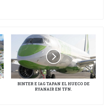
BINTER
E
IAG
TAPAN
EL
HUECO
DE
RYANAIR
EN
TFN.
BINTER E IAG TAPAN EL HUECO DE
RYANAIR EN TFN.