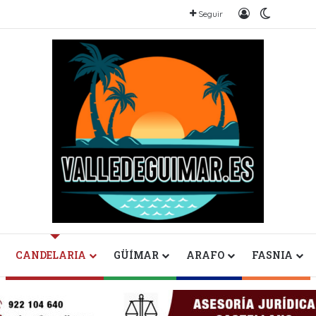
Iniciar sesión
Switch sk
Seguir
CANDELARIA
GÜÍMAR
ARAFO
FASNIA