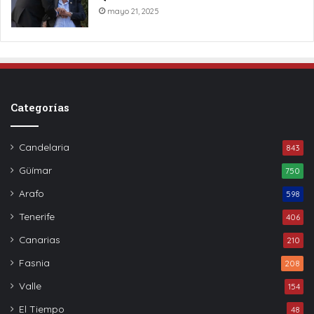
mayo 21, 2025
Categorías
Candelaria
843
Güímar
750
Arafo
598
Tenerife
406
Canarias
210
Fasnia
208
Valle
154
El Tiempo
48