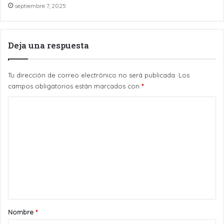
septiembre 7, 2025
Deja una respuesta
Tu dirección de correo electrónico no será publicada.
Los
campos obligatorios están marcados con
*
C
o
m
e
n
t
a
r
Nombre
*
i