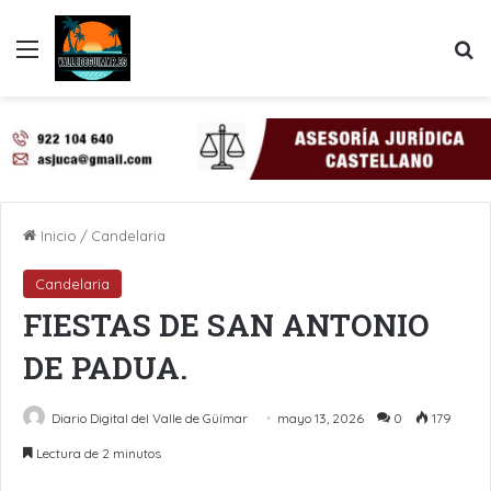
Menú
B
Inicio
/
Candelaria
Candelaria
FIESTAS DE SAN ANTONIO
DE PADUA.
Diario Digital del Valle de Güímar
mayo 13, 2026
0
179
Lectura de 2 minutos
LinkedIn
Pinterest
WhatsApp
Telegram
Compartir por Email
Imprimir