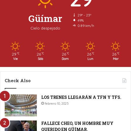
Güímar
29º - 23º
49%
0.89 km/h
Cielo despejado
29
26
26
26
26
℃
℃
℃
℃
℃
Vie
Sáb
Dom
Lun
Mar
Check Also
LOS TRENES LLEGARÁN A TFN Y TFS.
febrero 10, 2025
FALLECE CHEO, UN HOMBRE MUY
QUERIDO EN GÜÍMAR.