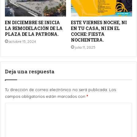
EN DICIEMBRE SE INICIA
ESTE VIERNES NOCHE, NI
LA REMODELACIÓN DE LA
EN TU CASA, NI EN EL
PLAZA DE LA PATRONA.
COCHE: FIESTA
NOCHENTERA.
octubre 15, 2024
julio 11, 2025
Deja una respuesta
Tu dirección de correo electrónico no será publicada.
Los
campos obligatorios están marcados con
*
C
o
m
e