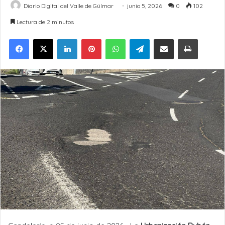
Diario Digital del Valle de Güímar
junio 5, 2026
0
102
Lectura de 2 minutos
LinkedIn
Pinterest
WhatsApp
Telegram
Compartir por Email
Imprimir