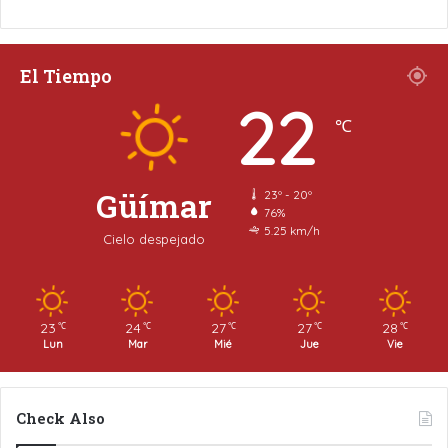
El Tiempo
22
℃
Güímar
23º - 20º
76%
5.25 km/h
Cielo despejado
23
24
27
27
28
℃
℃
℃
℃
℃
Lun
Mar
Mié
Jue
Vie
Check Also