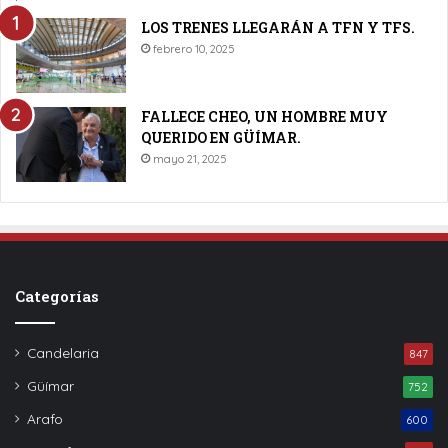
LOS TRENES LLEGARÁN A TFN Y TFS.
febrero 10, 2025
FALLECE CHEO, UN HOMBRE MUY
QUERIDO EN GÜÍMAR.
mayo 21, 2025
Categorías
Candelaria
847
Güímar
752
Arafo
600