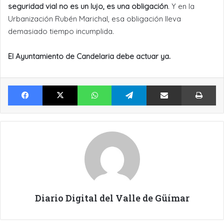
seguridad vial no es un lujo, es una obligación
. Y en la
Urbanización Rubén Marichal, esa obligación lleva
demasiado tiempo incumplida.
El Ayuntamiento de Candelaria debe actuar ya.
Facebook
X
WhatsApp
Telegram
Compartir por Email
Im
Diario Digital del Valle de Güímar