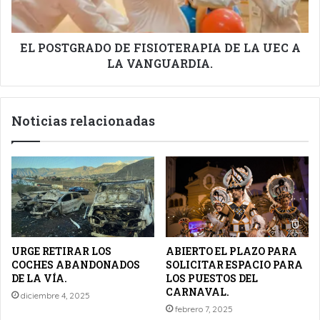
UEC
A
LA
VANGUARDIA.
EL POSTGRADO DE FISIOTERAPIA DE LA UEC A
LA VANGUARDIA.
Noticias relacionadas
URGE RETIRAR LOS
ABIERTO EL PLAZO PARA
COCHES ABANDONADOS
SOLICITAR ESPACIO PARA
DE LA VÍA.
LOS PUESTOS DEL
CARNAVAL.
diciembre 4, 2025
febrero 7, 2025