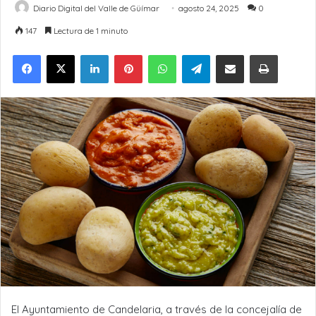
Diario Digital del Valle de Güímar
agosto 24, 2025
0
147
Lectura de 1 minuto
LinkedIn
Pinterest
WhatsApp
Telegram
Compartir por Email
Imprimir
El
Ayuntamiento de Candelaria, a través de la concejalía de