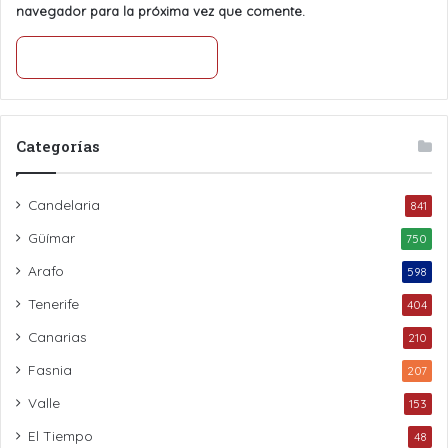
navegador para la próxima vez que comente.
Categorías
Candelaria
841
Güímar
750
Arafo
598
Tenerife
404
Canarias
210
Fasnia
207
Valle
153
El Tiempo
48