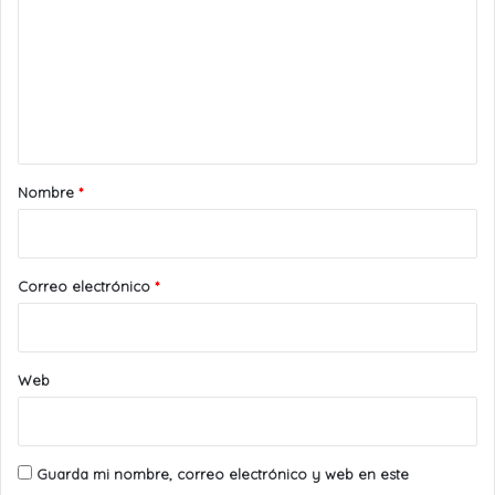
m
e
n
t
a
r
Nombre
*
i
o
*
Correo electrónico
*
Web
Guarda mi nombre, correo electrónico y web en este