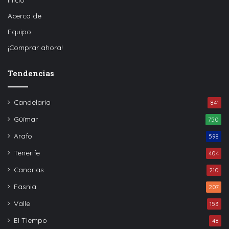
Acerca de
Equipo
¡Comprar ahora!
Tendencias
Candelaria
841
Güímar
750
Arafo
598
Tenerife
404
Canarias
210
Fasnia
207
Valle
153
El Tiempo
48