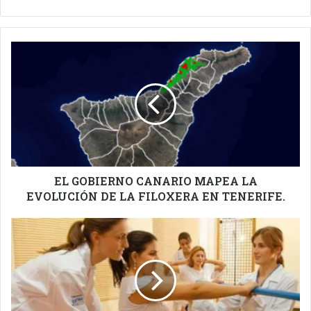
EL
GOBIERNO
CANARIO
MAPEA
LA
EVOLUCIÓN
DE
LA
FILOXERA
EN
EL GOBIERNO CANARIO MAPEA LA
TENERIFE.
EVOLUCIÓN DE LA FILOXERA EN TENERIFE.
EL
POSTGRADO
DE
FISIOTERAPIA
DE
LA