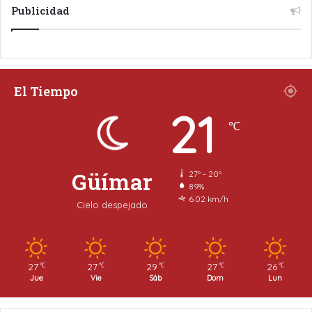
Publicidad
El Tiempo
21
℃
Güímar
27º - 20º
89%
6.02 km/h
Cielo despejado
27
27
29
27
26
℃
℃
℃
℃
℃
Jue
Vie
Sáb
Dom
Lun