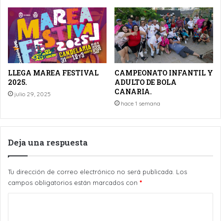
LLEGA MAREA FESTIVAL
CAMPEONATO INFANTIL Y
2025.
ADULTO DE BOLA
CANARIA.
julio 29, 2025
hace 1 semana
Deja una respuesta
Tu dirección de correo electrónico no será publicada.
Los
campos obligatorios están marcados con
*
C
o