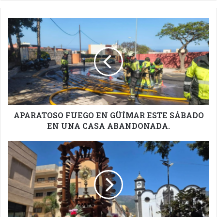
APARATOSO
FUEGO
EN
GÜÍMAR
ESTE
SÁBADO
EN
UNA
CASA
ABANDONADA.
APARATOSO FUEGO EN GÜÍMAR ESTE SÁBADO
EN UNA CASA ABANDONADA.
CORPUS
CHRISTI
EN
GÜIMAR.