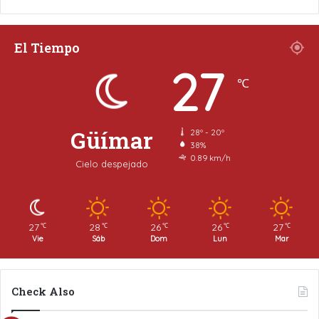
El Tiempo
27
℃
Güímar
28º - 20º
38%
0.89 km/h
Cielo despejado
27
28
26
26
27
℃
℃
℃
℃
℃
Vie
Sáb
Dom
Lun
Mar
Check Also