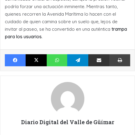
podría forzar una actuación inminente. Mientras tanto,
quienes recorren la Avenida Marítima lo hacen con el
cuidado de quien camina sobre un suelo que, lejos de
invitar al paseo, se ha convertido en una auténtica
trampa
para los usuarios
.
Facebook
X
WhatsApp
Telegram
Compartir por Email
Im
Diario Digital del Valle de Güímar