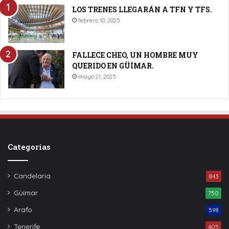
LOS TRENES LLEGARÁN A TFN Y TFS.
febrero 10, 2025
FALLECE CHEO, UN HOMBRE MUY
QUERIDO EN GÜÍMAR.
mayo 21, 2025
Categorías
Candelaria
843
Güímar
750
Arafo
598
Tenerife
405