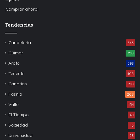
¡Comprar ahora!
Tendencias
Candelaria
843
Güímar
750
Arafo
598
Tenerife
405
Canarias
210
Fasnia
208
Valle
154
El Tiempo
48
Sociedad
43
Universidad
23