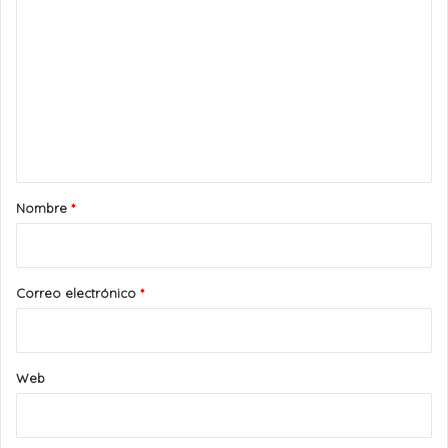
o
m
e
n
t
a
r
Nombre
*
i
o
*
Correo electrónico
*
Web