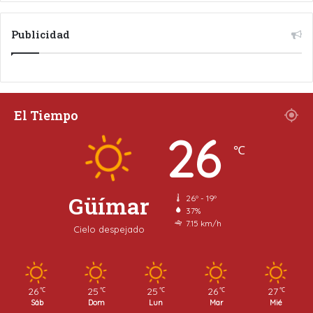
Publicidad
El Tiempo
26
℃
Güímar
26º - 19º
37%
7.15 km/h
Cielo despejado
26
25
25
26
27
℃
℃
℃
℃
℃
Sáb
Dom
Lun
Mar
Mié