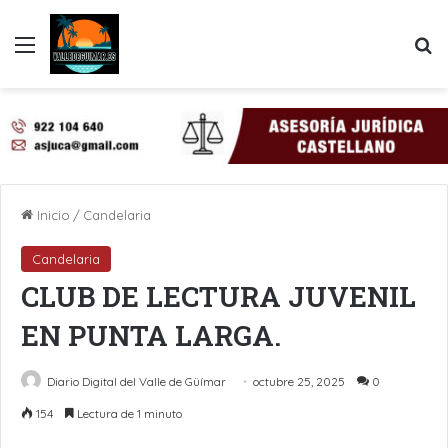
Menú
B
Inicio
/
Candelaria
Candelaria
CLUB DE LECTURA JUVENIL
EN PUNTA LARGA.
Diario Digital del Valle de Güímar
octubre 25, 2025
0
154
Lectura de 1 minuto
LinkedIn
Pinterest
WhatsApp
Telegram
Compartir por Email
Imprimir