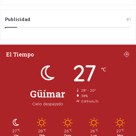
Publicidad
El Tiempo
27
℃
Güímar
28º - 20º
38%
0.89 km/h
Cielo despejado
27
28
26
26
27
℃
℃
℃
℃
℃
Vie
Sáb
Dom
Lun
Mar