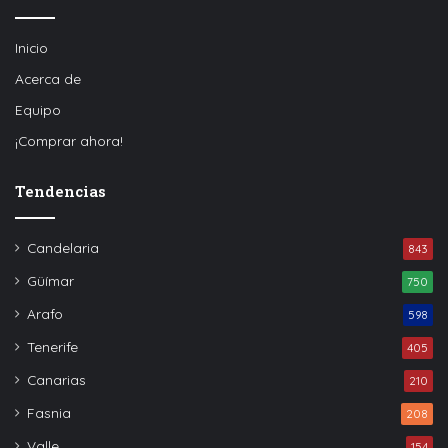
Inicio
Acerca de
Equipo
¡Comprar ahora!
Tendencias
Candelaria
843
Güímar
750
Arafo
598
Tenerife
405
Canarias
210
Fasnia
208
Valle
154