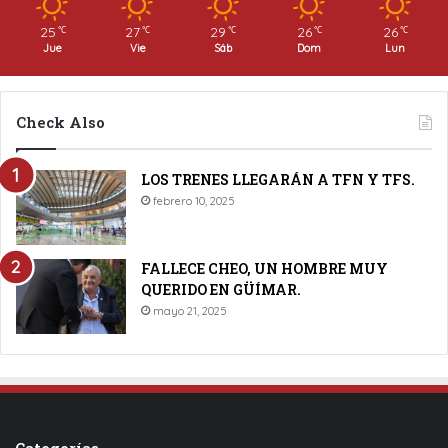
25
27
29
26
26
℃
℃
℃
℃
℃
Jue
Vie
Sáb
Dom
Lun
Check Also
LOS TRENES LLEGARÁN A TFN Y TFS.
febrero 10, 2025
FALLECE CHEO, UN HOMBRE MUY
QUERIDO EN GÜÍMAR.
mayo 21, 2025
Categorías