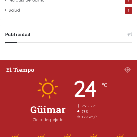
1
Salud
1
Publicidad
El Tiempo
24
℃
Güímar
25º - 22º
78%
1.79 km/h
Cielo despejado