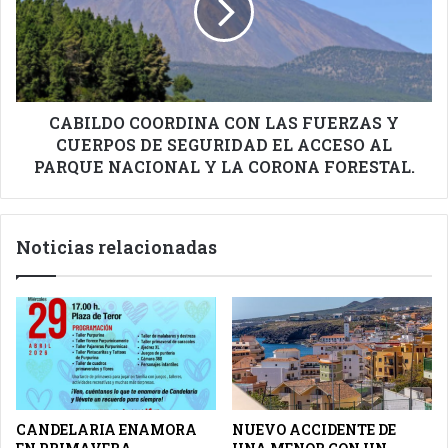
FUERZAS
Y
CUERPOS
DE
SEGURIDAD
EL
CABILDO COORDINA CON LAS FUERZAS Y
ACCESO
CUERPOS DE SEGURIDAD EL ACCESO AL
AL
PARQUE NACIONAL Y LA CORONA FORESTAL.
PARQUE
NACIONAL
Y
Noticias relacionadas
LA
CORONA
FORESTAL.
CANDELARIA ENAMORA
NUEVO ACCIDENTE DE