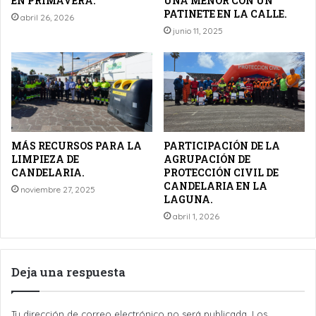
EN PRIMAVERA.
UNA MENOR CON UN
PATINETE EN LA CALLE.
abril 26, 2026
junio 11, 2025
MÁS RECURSOS PARA LA
PARTICIPACIÓN DE LA
LIMPIEZA DE
AGRUPACIÓN DE
CANDELARIA.
PROTECCIÓN CIVIL DE
CANDELARIA EN LA
noviembre 27, 2025
LAGUNA.
abril 1, 2026
Deja una respuesta
Tu dirección de correo electrónico no será publicada.
Los