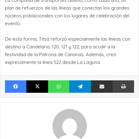
La compañía de transportes diseñó, como cada año, un
plan de refuerzos de las líneas que conectan los grandes
núcleos poblacionales con los lugares de celebración del
evento.
De esta forma, Titsa reforzó especialmente las líneas con
destino a Candelaria, 120, 121 y 122, para acudir a la
festividad de la Patrona de Canarias. Además, creó
expresamente la línea 522 desde La Laguna.
Facebook
X
WhatsApp
Telegram
Compartir por Email
Im