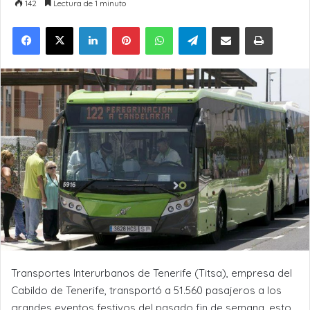
142
Lectura de 1 minuto
LinkedIn
Pinterest
WhatsApp
Telegram
Compartir por Email
Imprimir
Transportes Interurbanos de Tenerife (Titsa), empresa del
Cabildo de Tenerife, transportó a 51.560 pasajeros a los
grandes eventos festivos del pasado fin de semana, esto