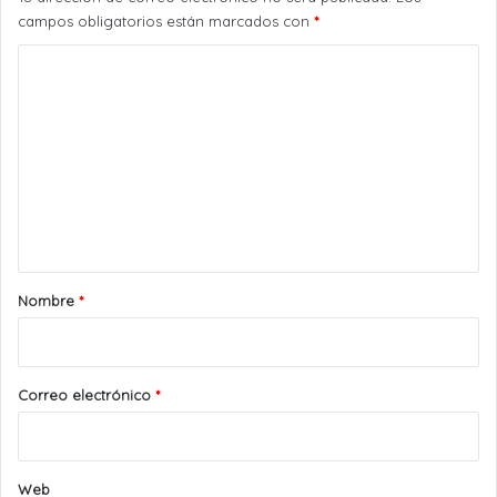
campos obligatorios están marcados con
*
C
o
m
e
n
t
a
r
Nombre
*
i
o
*
Correo electrónico
*
Web