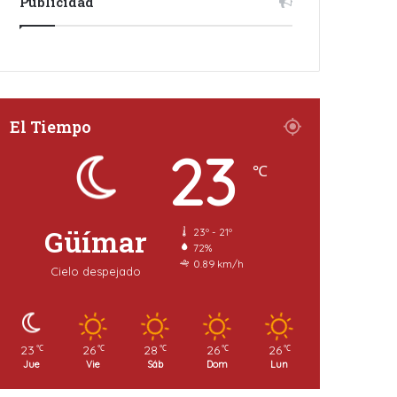
Publicidad
El Tiempo
23
℃
Güímar
23º - 21º
72%
0.89 km/h
Cielo despejado
23
26
28
26
26
℃
℃
℃
℃
℃
Jue
Vie
Sáb
Dom
Lun