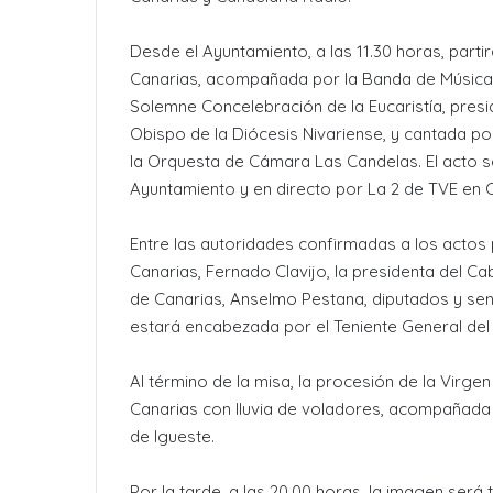
Desde el Ayuntamiento, a las 11.30 horas, partir
Canarias, acompañada por la Banda de Música La
Solemne Concelebración de la Eucaristía, pres
Obispo de la Diócesis Nivariense, y cantada po
la Orquesta de Cámara Las Candelas. El acto se 
Ayuntamiento y en directo por La 2 de TVE en 
Entre las autoridades confirmadas a los actos 
Canarias, Fernado Clavijo, la presidenta del Ca
de Canarias, Anselmo Pestana, diputados y sena
estará encabezada por el Teniente General del
Al término de la misa, la procesión de la Virge
Canarias con lluvia de voladores, acompañada
de Igueste.
Por la tarde, a las 20.00 horas, la imagen será 