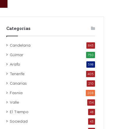
Categorías
Candelaria
843
Güímar
750
Arafo
598
Tenerife
405
Canarias
210
Fasnia
208
Valle
154
El Tiempo
48
Sociedad
43