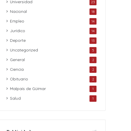
Universidad
23
Nacional
18
Empleo
14
Jurídico
14
Deporte
13
Uncategorized
5
General
2
Ciencia
2
Obituario
2
Malpaís de Güímar
1
Salud
1