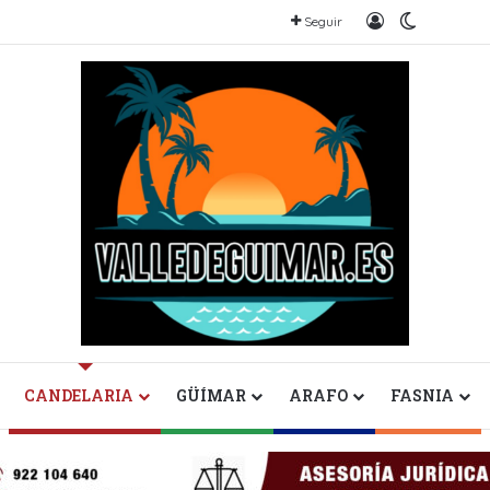
Iniciar sesión
Switch sk
Seguir
CANDELARIA
GÜÍMAR
ARAFO
FASNIA