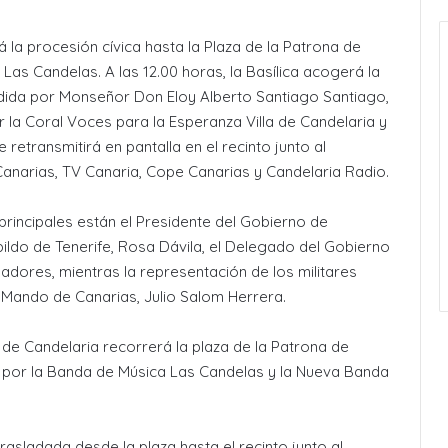
á la procesión cívica hasta la Plaza de la Patrona de
s Candelas. A las 12.00 horas, la Basílica acogerá la
idida por Monseñor Don Eloy Alberto Santiago Santiago,
r la Coral Voces para la Esperanza Villa de Candelaria y
retransmitirá en pantalla en el recinto junto al
Canarias, TV Canaria, Cope Canarias y Candelaria Radio.
principales están el Presidente del Gobierno de
bildo de Tenerife, Rosa Dávila, el Delegado del Gobierno
dores, mientras la representación de los militares
 Mando de Canarias, Julio Salom Herrera.
n de Candelaria recorrerá la plaza de la Patrona de
 por la Banda de Música Las Candelas y la Nueva Banda
trasladada desde la plaza hasta el recinto junto al