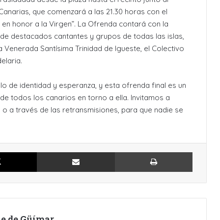
Canarias, que comenzará a las 21.30 horas con el
 en honor a la Virgen”. La Ofrenda contará con la
n de destacados cantantes y grupos de todas las islas,
 Venerada Santísima Trinidad de Igueste, el Colectivo
laria.
o de identidad y esperanza, y esta ofrenda final es un
n de todos los canarios en torno a ella. Invitamos a
na o a través de las retransmisiones, para que nadie se
X
Compartir por Email
Imprimir
lle de Güímar