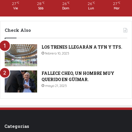
27
28
26
26
27
℃
℃
℃
℃
℃
Vie
Sáb
Dom
Lun
Mar
Check Also
LOS TRENES LLEGARÁN A TFN Y TFS.
febrero 10, 2025
FALLECE CHEO, UN HOMBRE MUY
QUERIDO EN GÜÍMAR.
mayo 21, 2025
Categorías