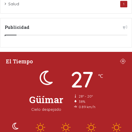
Salud
1
Publicidad
El Tiempo
27
℃
Güímar
28º - 20º
38%
0.89 km/h
Cielo despejado