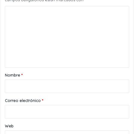
C
o
m
e
n
t
a
r
Nombre
*
i
o
*
Correo electrónico
*
Web