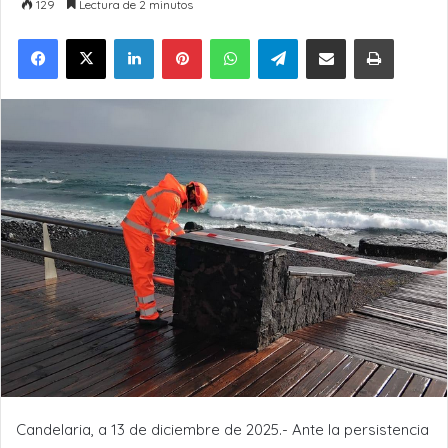
129
Lectura de 2 minutos
LinkedIn
Pinterest
WhatsApp
Telegram
Compartir por Email
Imprimir
Candelaria, a 13 de diciembre de 2025.- Ante la persistencia