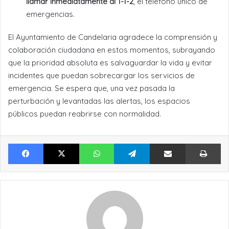
llamar inmediatamente al 1-1-2
, el teléfono único de
emergencias.
El Ayuntamiento de Candelaria agradece la comprensión y
colaboración ciudadana en estos momentos, subrayando
que la prioridad absoluta es salvaguardar la vida y evitar
incidentes que puedan sobrecargar los servicios de
emergencia. Se espera que, una vez pasada la
perturbación y levantadas las alertas, los espacios
públicos puedan reabrirse con normalidad.
Facebook
X
WhatsApp
Telegram
Compartir por Email
Im