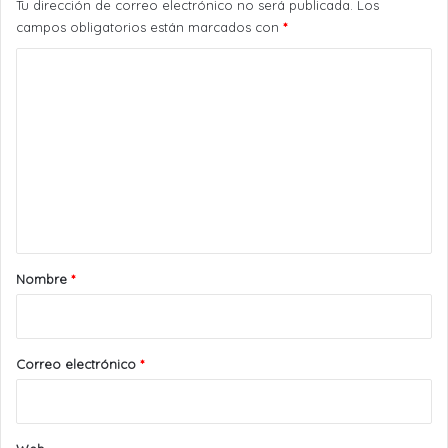
Tu dirección de correo electrónico no será publicada.
Los
campos obligatorios están marcados con
*
C
o
m
e
n
t
a
r
Nombre
*
i
o
*
Correo electrónico
*