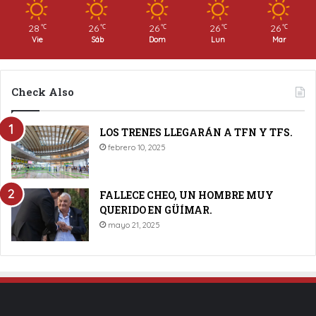
28
26
26
26
26
℃
℃
℃
℃
℃
Vie
Sáb
Dom
Lun
Mar
Check Also
LOS TRENES LLEGARÁN A TFN Y TFS.
febrero 10, 2025
FALLECE CHEO, UN HOMBRE MUY
QUERIDO EN GÜÍMAR.
mayo 21, 2025