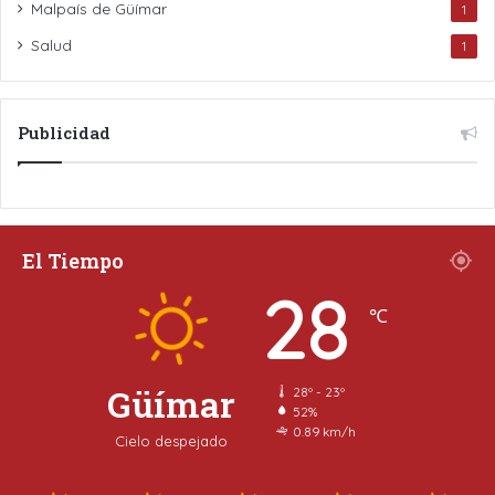
Malpaís de Güímar
1
Salud
1
Publicidad
El Tiempo
28
℃
Güímar
28º - 23º
52%
0.89 km/h
Cielo despejado