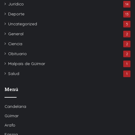
Jurídico
14
Deporte
13
Uncategorized
5
General
2
Ciencia
2
Obituario
2
Malpaís de Güímar
1
Salud
1
Menú
Candelaria
Güímar
Arafo
Fasnia