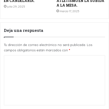
EN CANDELARIA.
ATLETISMO EN LA SUBIDA
A LA MESA.
julio 29, 2025
marzo 17, 2025
Deja una respuesta
Tu dirección de correo electrónico no será publicada.
Los
campos obligatorios están marcados con
*
C
o
m
e
n
t
a