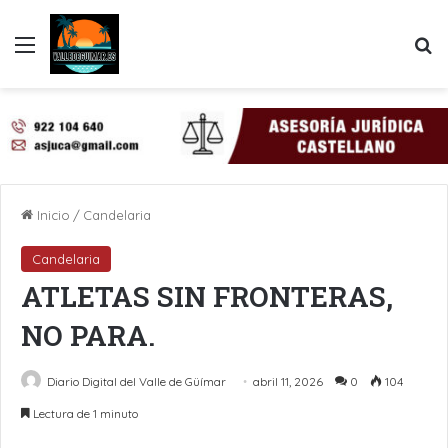
Menú
B
Inicio
/
Candelaria
Candelaria
ATLETAS SIN FRONTERAS,
NO PARA.
Diario Digital del Valle de Güímar
abril 11, 2026
0
104
Lectura de 1 minuto
LinkedIn
Pinterest
WhatsApp
Telegram
Compartir por Email
Imprimir