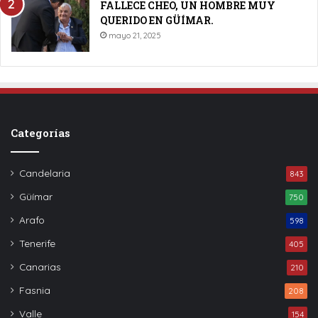
FALLECE CHEO, UN HOMBRE MUY
QUERIDO EN GÜÍMAR.
mayo 21, 2025
Categorías
Candelaria
843
Güímar
750
Arafo
598
Tenerife
405
Canarias
210
Fasnia
208
Valle
154