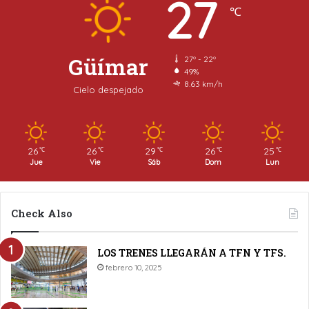
27
℃
Güímar
27º - 22º
49%
8.63 km/h
Cielo despejado
26
26
29
26
25
℃
℃
℃
℃
℃
Jue
Vie
Sáb
Dom
Lun
Check Also
LOS TRENES LLEGARÁN A TFN Y TFS.
febrero 10, 2025