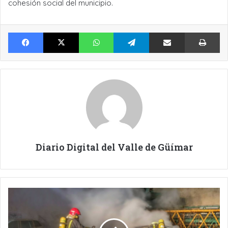
cohesión social del municipio.
Facebook
X
WhatsApp
Telegram
Compartir por Email
Im
Diario Digital del Valle de Güímar
ARDEN
COCHES
EN
EL