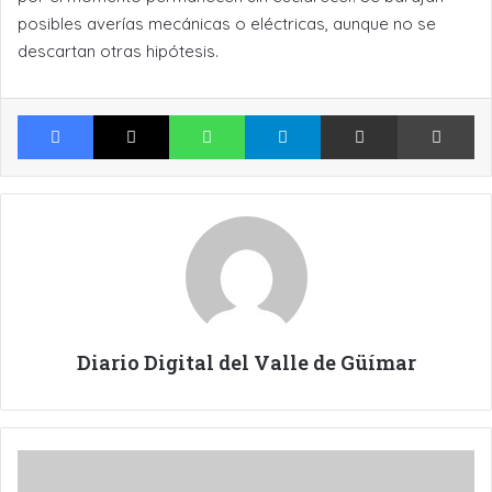
posibles averías mecánicas o eléctricas, aunque no se
descartan otras hipótesis.
Facebook
X
WhatsApp
Telegram
Compartir por Email
Im
Diario Digital del Valle de Güímar
TRES
NUEVOS