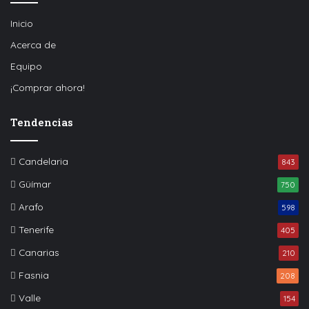
Inicio
Acerca de
Equipo
¡Comprar ahora!
Tendencias
Candelaria
843
Güímar
750
Arafo
598
Tenerife
405
Canarias
210
Fasnia
208
Valle
154