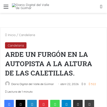
Menú
B
Inicio
/
Candelaria
Candelaria
ARDE UN FURGÓN EN LA
AUTOPISTA A LA ALTURA
DE LAS CALETILLAS.
Diario Digital del Valle de Güímar
abril 22, 2026
0
522
Lectura de 1 minuto
LinkedIn
Pinterest
WhatsApp
Telegram
Compartir por Email
Imprimir