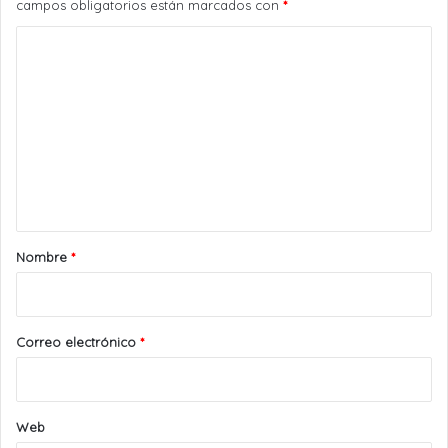
campos obligatorios están marcados con
*
C
o
m
e
n
t
a
r
Nombre
*
i
o
*
Correo electrónico
*
Web