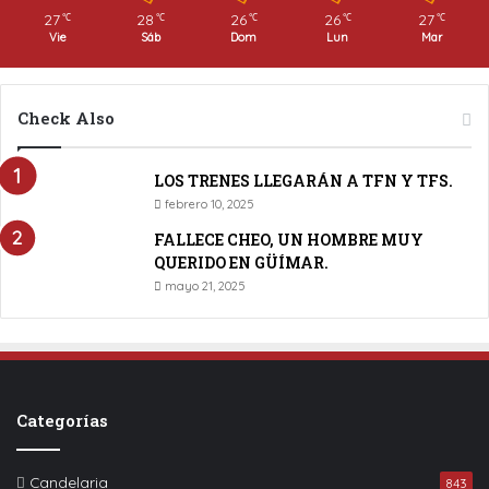
27
28
26
26
27
℃
℃
℃
℃
℃
Vie
Sáb
Dom
Lun
Mar
Check Also
LOS TRENES LLEGARÁN A TFN Y TFS.
febrero 10, 2025
FALLECE CHEO, UN HOMBRE MUY
QUERIDO EN GÜÍMAR.
mayo 21, 2025
Categorías
Candelaria
843