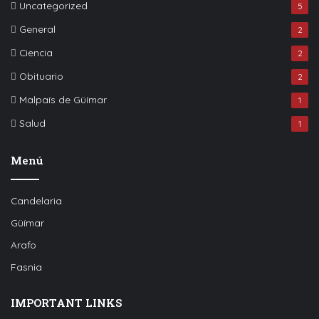
Uncategorized
5
General
2
Ciencia
2
Obituario
2
Malpaís de Güímar
1
Salud
1
Menú
Candelaria
Güímar
Arafo
Fasnia
IMPORTANT LINKS