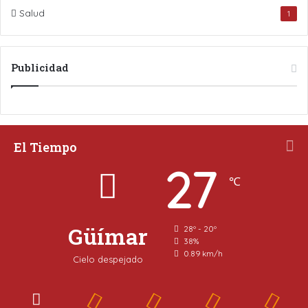
Salud
1
Publicidad
El Tiempo
27
℃
Güímar
28º - 20º
38%
0.89 km/h
Cielo despejado