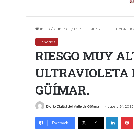
Inicio
/
Canarias
/
RIESGO MUY ALTO DE RADIACIÓ
Canarias
RIESGO MUY AL
ULTRAVIOLETA 
GÜÍMAR.
Diario Digital del Valle de Güímar
agosto 24, 2025
LinkedIn
Facebook
X