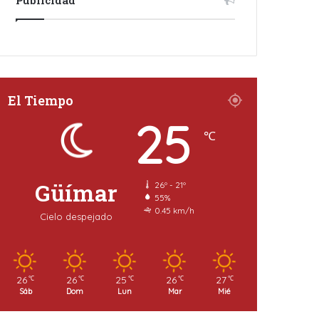
El Tiempo
25
℃
Güímar
26º - 21º
55%
0.45 km/h
Cielo despejado
26
26
25
26
27
℃
℃
℃
℃
℃
Sáb
Dom
Lun
Mar
Mié