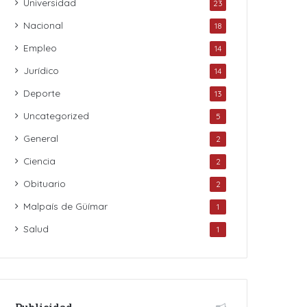
Universidad
23
Nacional
18
Empleo
14
Jurídico
14
Deporte
13
Uncategorized
5
General
2
Ciencia
2
Obituario
2
Malpaís de Güímar
1
Salud
1
Publicidad