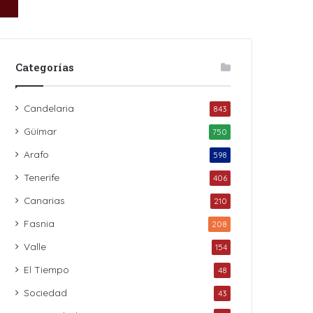
Categorías
Candelaria
843
Güímar
750
Arafo
598
Tenerife
406
Canarias
210
Fasnia
208
Valle
154
El Tiempo
48
Sociedad
43