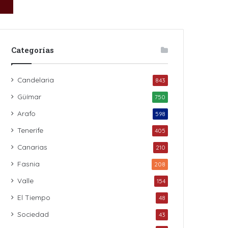
Categorías
Candelaria
843
Güímar
750
Arafo
598
Tenerife
405
Canarias
210
Fasnia
208
Valle
154
El Tiempo
48
Sociedad
43