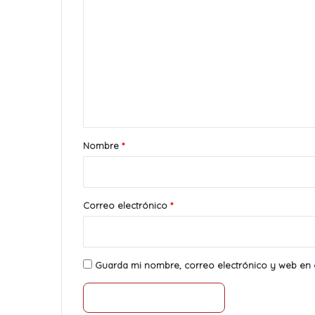
o
m
e
n
t
a
r
Nombre
*
i
o
*
Correo electrónico
*
Guarda mi nombre, correo electrónico y web en 