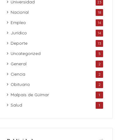
Universidad
23
Nacional
18
Empleo
14
Jurídico
14
Deporte
13
Uncategorized
5
General
2
Ciencia
2
Obituario
2
Malpaís de Güímar
1
Salud
1