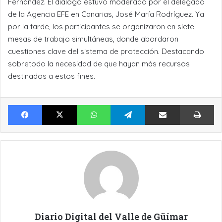
Fernández. El diálogo estuvo moderado por el delegado
de la Agencia EFE en Canarias, José María Rodríguez. Ya
por la tarde, los participantes se organizaron en siete
mesas de trabajo simultáneas, donde abordaron
cuestiones clave del sistema de protección. Destacando
sobretodo la necesidad de que hayan más recursos
destinados a estos fines.
Facebook
X
WhatsApp
Telegram
Compartir por Email
Im
Diario Digital del Valle de Güímar