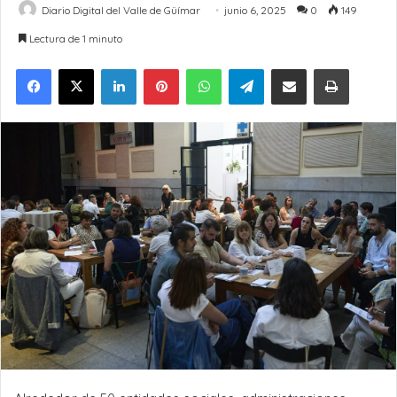
Diario Digital del Valle de Güímar
junio 6, 2025
0
149
Lectura de 1 minuto
LinkedIn
Pinterest
WhatsApp
Telegram
Compartir por Email
Imprimir