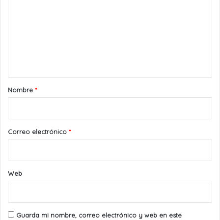
m
e
n
t
a
r
Nombre
*
i
o
*
Correo electrónico
*
Web
Guarda mi nombre, correo electrónico y web en este