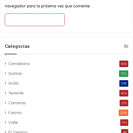
navegador para la próxima vez que comente.
Categorías
Candelaria
843
Güímar
750
Arafo
598
Tenerife
406
Canarias
210
Fasnia
208
Valle
154
El Tiempo
48