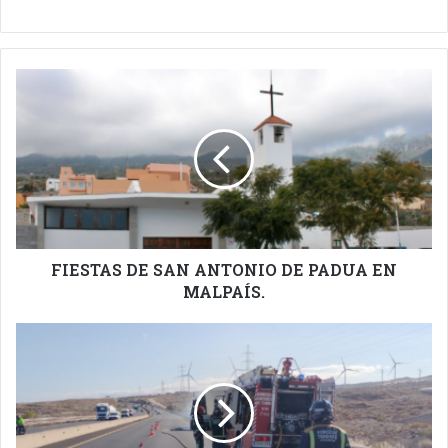
FIESTAS
DE
SAN
ANTONIO
DE
PADUA
EN
MALPAÍS.
FIESTAS DE SAN ANTONIO DE PADUA EN
MALPAÍS.
BOMBEROS
DE
TENERIFE
DEL
PARQUE
DE