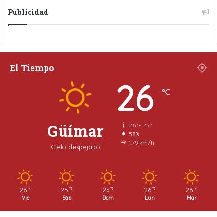
Publicidad
El Tiempo
26
℃
Güímar
26º - 23º
58%
1.79 km/h
Cielo despejado
26
25
26
26
26
℃
℃
℃
℃
℃
Vie
Sáb
Dom
Lun
Mar