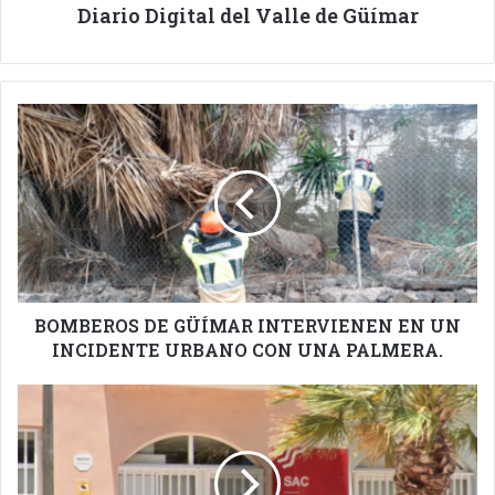
Diario Digital del Valle de Güímar
BOMBEROS
DE
GÜÍMAR
INTERVIENEN
EN
UN
INCIDENTE
URBANO
CON
UNA
BOMBEROS DE GÜÍMAR INTERVIENEN EN UN
PALMERA.
INCIDENTE URBANO CON UNA PALMERA.
ESTE
JUEVES
CERRARÁ
EL
SAC