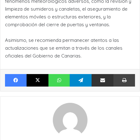
fenómenos meteorológicos adversos, como la revisión y
limpieza de sumideros y canaletas, el aseguramiento de
elementos móviles o estructuras exteriores, y la
comprobación del cierre de puertas y ventanas.
Asimismo, se recomienda permanecer atentos a las
actualizaciones que se emitan a través de los canales
oficiales del Gobierno de Canarias.
Facebook
X
WhatsApp
Telegram
Compartir por Email
Im