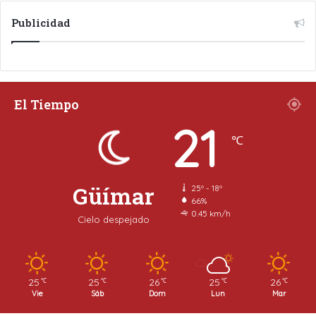
Publicidad
El Tiempo
21
℃
Güímar
25º - 18º
66%
0.45 km/h
Cielo despejado
25
25
26
25
26
℃
℃
℃
℃
℃
Vie
Sáb
Dom
Lun
Mar