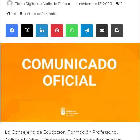
Diario Digital del Valle de Güímar
noviembre 12, 2025
0
116
Lectura de 1 minuto
LinkedIn
Pinterest
WhatsApp
Telegram
Compartir por Email
Imprimir
La Consejería de Educación, Formación Profesional,
Actividad Física y Deportes del Gobierno de Canarias,