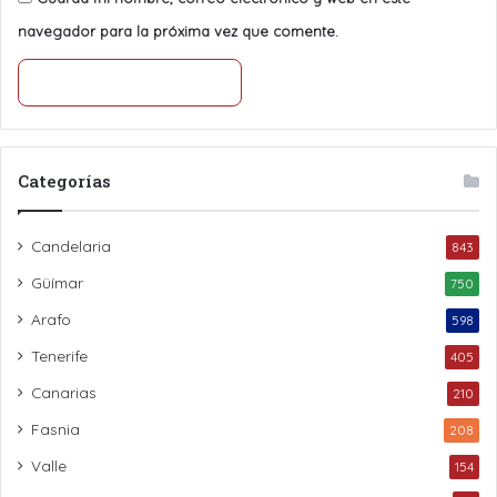
navegador para la próxima vez que comente.
Categorías
Candelaria
843
Güímar
750
Arafo
598
Tenerife
405
Canarias
210
Fasnia
208
Valle
154