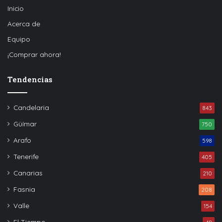
Inicio
Acerca de
Equipo
¡Comprar ahora!
Tendencias
Candelaria
843
Güímar
750
Arafo
598
Tenerife
405
Canarias
210
Fasnia
208
Valle
154
El Tiempo