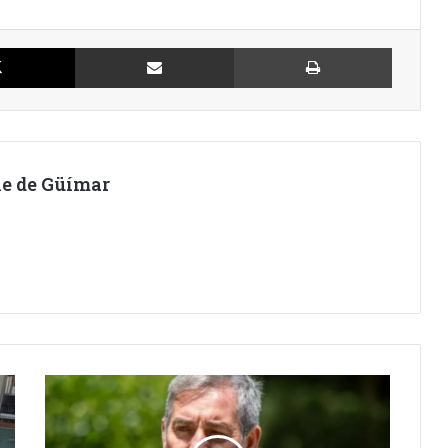
X
Compartir por Email
Imprimir
lle de Güímar
EL
IMPACTO
MEDIÁTICO
YA