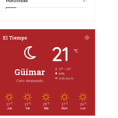
Publicidad
El Tiempo
21
℃
Güímar
27º - 20º
89%
0.45 km/h
Cielo despejado
27
27
29
27
26
℃
℃
℃
℃
℃
Jue
Vie
Sáb
Dom
Lun