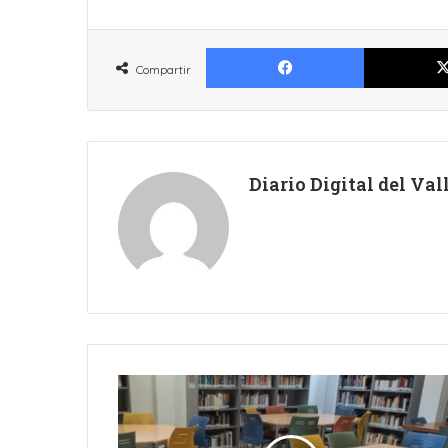
Facebook
Compartir
Diario Digital del Va
LA
BIBLIOTECA
DE
GÜÍMAR