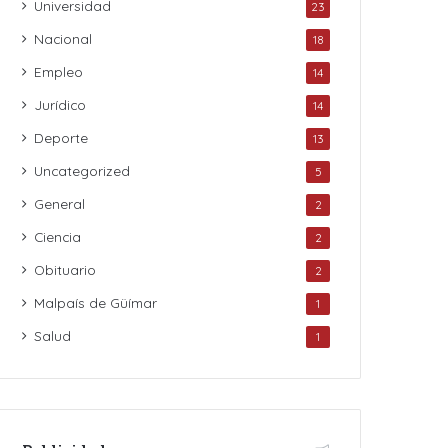
Universidad
23
Nacional
18
Empleo
14
Jurídico
14
Deporte
13
Uncategorized
5
General
2
Ciencia
2
Obituario
2
Malpaís de Güímar
1
Salud
1