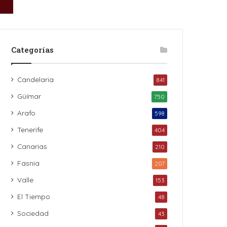
Categorías
Candelaria
841
Güímar
750
Arafo
598
Tenerife
404
Canarias
210
Fasnia
207
Valle
153
El Tiempo
48
Sociedad
43