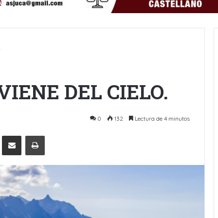
.
IENE DEL CIELO.
0
132
Lectura de 4 minutos
Pinterest
Compartir por Email
Imprimir