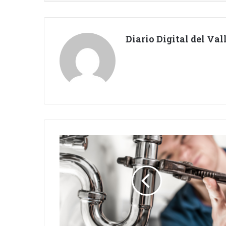
Diario Digital del Va
CORTE
DE
AGUA
EN
BARRANCO
HONDO
ESTE
MIÉRCOLES.