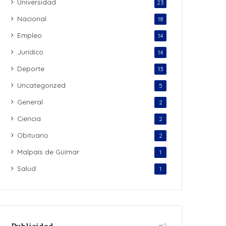
Universidad
23
Nacional
18
Empleo
14
Jurídico
14
Deporte
13
Uncategorized
5
General
2
Ciencia
2
Obituario
2
Malpaís de Güímar
1
Salud
1
Publicidad