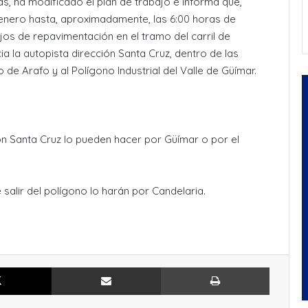
ras, ha modificado el plan de trabajo e informa que,
enero hasta, aproximadamente, las 6:00 horas de
os de repavimentación en el tramo del carril de
ia la autopista dirección Santa Cruz, dentro de las
 de Arafo y al Polígono Industrial del Valle de Güímar.
ión Santa Cruz lo pueden hacer por Güímar o por el
salir del polígono lo harán por Candelaria.
X
Compartir por Email
Imprimir