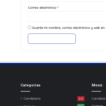
o
*
Correo electrónico
*
Guarda mi nombre, correo electrónico y web en 
Categorías
Menú
Candelaria
Candelar
843
Güímar