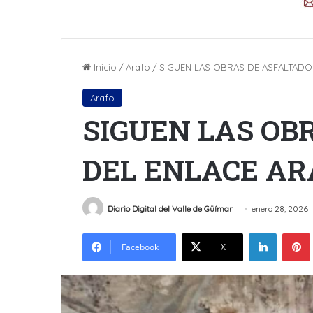
Inicio
/
Arafo
/
SIGUEN LAS OBRAS DE ASFALTADO
Arafo
SIGUEN LAS OB
DEL ENLACE AR
Diario Digital del Valle de Güímar
enero 28, 2026
LinkedIn
Facebook
X