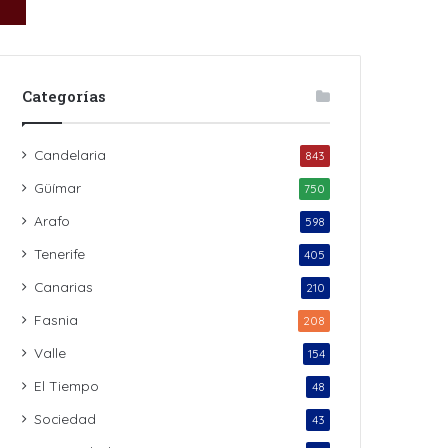
Categorías
Candelaria
843
Güímar
750
Arafo
598
Tenerife
405
Canarias
210
Fasnia
208
Valle
154
El Tiempo
48
Sociedad
43