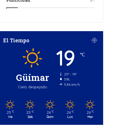
El Tiempo
19
℃
Güímar
25º - 19º
51%
5.86 km/h
Cielo despejado
25
25
26
26
26
℃
℃
℃
℃
℃
Vie
Sáb
Dom
Lun
Mar