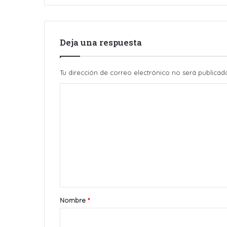
Deja una respuesta
Tu dirección de correo electrónico no será publicad
C
o
m
e
n
t
a
r
Nombre
*
i