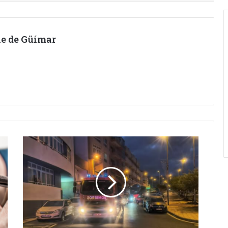
lle de Güímar
BOMBEROS
ACTIVADOS
POR
UN
ESCAPE
DE
GAS
EN
EL