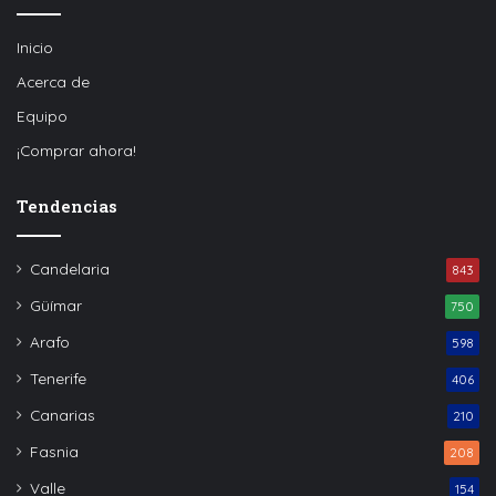
Inicio
Acerca de
Equipo
¡Comprar ahora!
Tendencias
Candelaria
843
Güímar
750
Arafo
598
Tenerife
406
Canarias
210
Fasnia
208
Valle
154