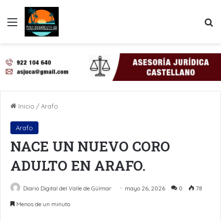
Menú
B
Inicio
/
Arafo
Arafo
NACE UN NUEVO CORO
ADULTO EN ARAFO.
Diario Digital del Valle de Güímar
mayo 26, 2026
0
78
Menos de un minuto
LinkedIn
Pinterest
WhatsApp
Telegram
Compartir por Email
Imprimir