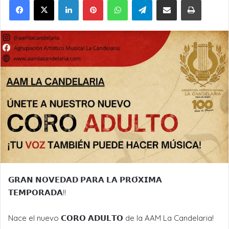
𝗚𝗥𝗔𝗡 𝗡𝗢𝗩𝗘𝗗𝗔𝗗 𝗣𝗔𝗥𝗔 𝗟𝗔 𝗣𝗥𝗢́𝗫𝗜𝗠𝗔
𝗧𝗘𝗠𝗣𝗢𝗥𝗔𝗗𝗔!!
Nace el nuevo 𝗖𝗢𝗥𝗢 𝗔𝗗𝗨𝗟𝗧𝗢 de la AAM La Candelaria!