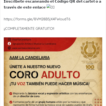
𝗜𝗻𝘀𝗰𝗿𝗶́𝗯𝗲𝘁𝗲 𝗲𝘀𝗰𝗮𝗻𝗲𝗮𝗻𝗱𝗼 𝗲𝗹 𝗖𝗼́𝗱𝗶𝗴𝗼 𝗤𝗥 𝗱𝗲𝗹 𝗰𝗮𝗿𝘁𝗲𝗹 𝗼 𝗮
𝘁𝗿𝗮𝘃𝗲́𝘀 𝗱𝗲 𝗲𝘀𝘁𝗲 𝗲𝗻𝗹𝗮𝗰𝗲
https://forms.gle/8VM28B5jX4FWoudT6
¡¡COMPLETAMENTE GRATUITO!!