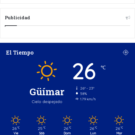
Publicidad
El Tiempo
26
℃
Güímar
26º - 23º
58%
1.79 km/h
Cielo despejado
26
25
26
26
26
℃
℃
℃
℃
℃
Vie
Sáb
Dom
Lun
Mar