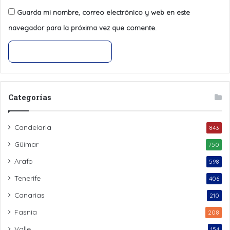
Guarda mi nombre, correo electrónico y web en este
navegador para la próxima vez que comente.
Categorías
Candelaria
843
Güímar
750
Arafo
598
Tenerife
406
Canarias
210
Fasnia
208
Valle
154