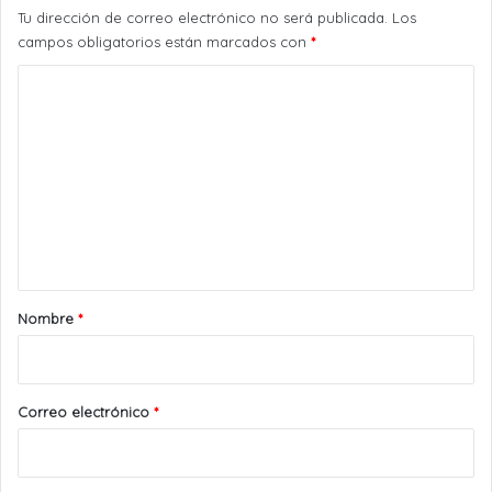
Tu dirección de correo electrónico no será publicada.
Los
campos obligatorios están marcados con
*
C
o
m
e
n
t
a
r
Nombre
*
i
o
*
Correo electrónico
*