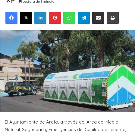
171
Lectura de 1 minuto
LinkedIn
Pinterest
WhatsApp
Telegram
Compartir por Email
Imprimir
El Ayuntamiento de Arafo, a través del Área del Medio
Natural, Seguridad y Emergencias del Cabildo de Tenerife,