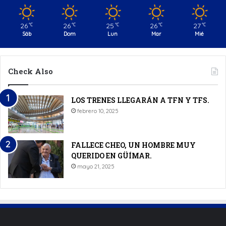
26
26
25
26
27
℃
℃
℃
℃
℃
Sáb
Dom
Lun
Mar
Mié
Check Also
LOS TRENES LLEGARÁN A TFN Y TFS.
febrero 10, 2025
FALLECE CHEO, UN HOMBRE MUY
QUERIDO EN GÜÍMAR.
mayo 21, 2025