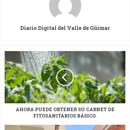
Diario Digital del Valle de Güímar
AHORA
PUEDE
OBTENER
SU
CARNET
DE
FITOSANITARIOS
BÁSICO.
AHORA PUEDE OBTENER SU CARNET DE
FITOSANITARIOS BÁSICO.
REFORMA