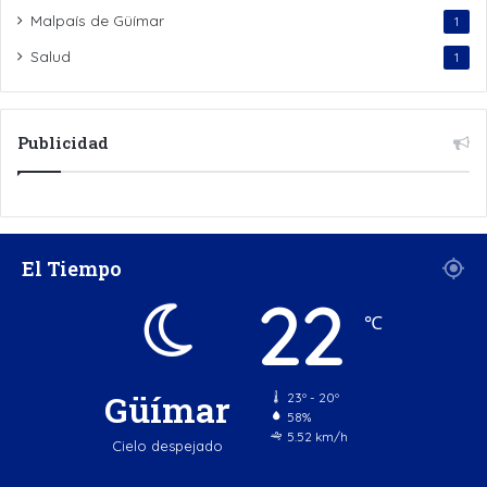
Malpaís de Güímar
1
Salud
1
Publicidad
El Tiempo
22
℃
Güímar
23º - 20º
58%
5.52 km/h
Cielo despejado