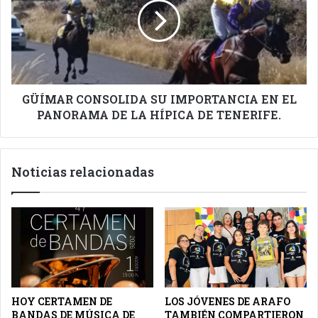
IMPORTANCIA
EN
EL
PANORAMA
DE
LA
HÍPICA
GÜÍMAR CONSOLIDA SU IMPORTANCIA EN EL
DE
PANORAMA DE LA HÍPICA DE TENERIFE.
TENERIFE.
Noticias relacionadas
HOY CERTAMEN DE
LOS JÓVENES DE ARAFO
BANDAS DE MÚSICA DE
TAMBIÉN COMPARTIERON