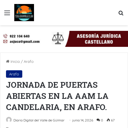
Menú
B
Inicio
/
Arafo
Arafo
JORNADA DE PUERTAS
ABIERTAS EN LA AAM LA
CANDELARIA, EN ARAFO.
Diario Digital del Valle de Güímar
junio 14, 2026
0
67