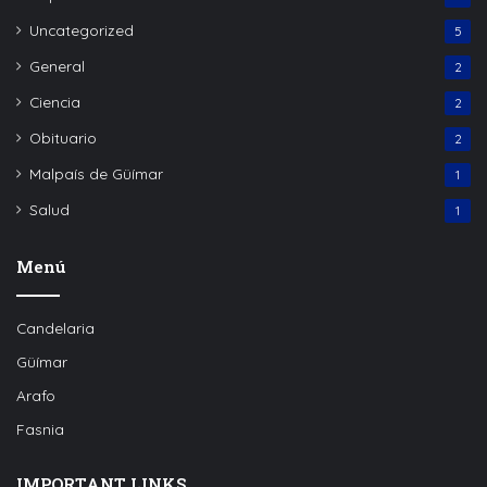
Uncategorized
5
General
2
Ciencia
2
Obituario
2
Malpaís de Güímar
1
Salud
1
Menú
Candelaria
Güímar
Arafo
Fasnia
IMPORTANT LINKS