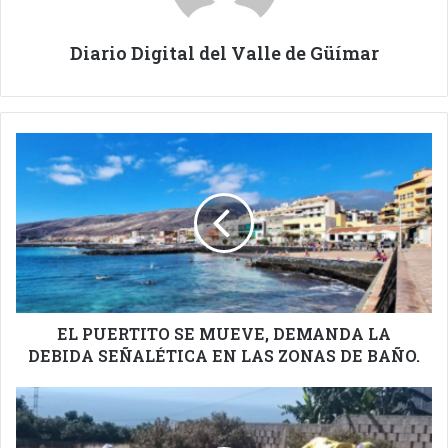
Diario Digital del Valle de Güímar
EL
PUERTITO
SE
MUEVE,
DEMANDA
LA
DEBIDA
SEÑALÉTICA
EN
LAS
EL PUERTITO SE MUEVE, DEMANDA LA
ZONAS
DEBIDA SEÑALÉTICA EN LAS ZONAS DE BAÑO.
DE
BAÑO.
GÜÍMAR
CONSOLIDA
SU