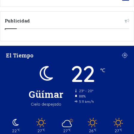
Publicidad
El Tiempo
22
℃
Güímar
23º - 20º
88%
5.11 km/h
Cielo despejado
22
27
27
26
27
℃
℃
℃
℃
℃