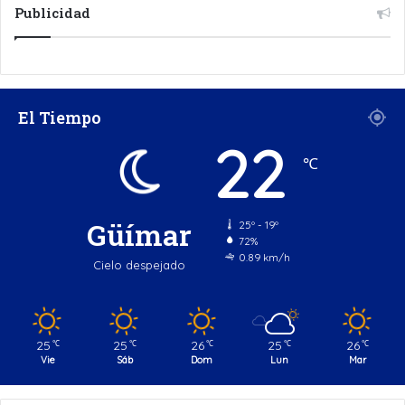
Publicidad
El Tiempo
22
℃
Güímar
25º - 19º
72%
0.89 km/h
Cielo despejado
25
25
26
25
26
℃
℃
℃
℃
℃
Vie
Sáb
Dom
Lun
Mar