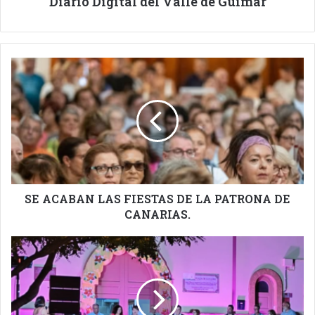
Diario Digital del Valle de Güímar
SE
ACABAN
LAS
FIESTAS
DE
LA
PATRONA
DE
CANARIAS.
SE ACABAN LAS FIESTAS DE LA PATRONA DE
CANARIAS.
SE
ACABAN
LAS
FIESTAS
DEL