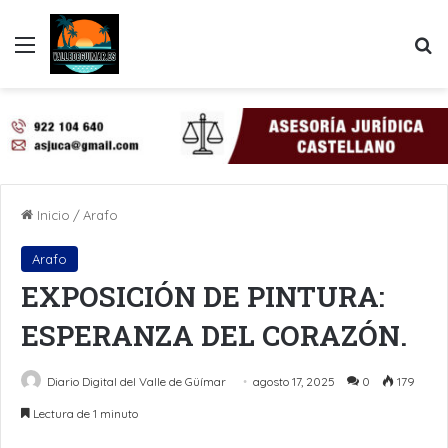
Menú
B
Inicio
/
Arafo
Arafo
EXPOSICIÓN DE PINTURA:
ESPERANZA DEL CORAZÓN.
Diario Digital del Valle de Güímar
agosto 17, 2025
0
179
Lectura de 1 minuto
LinkedIn
Pinterest
WhatsApp
Telegram
Compartir por Email
Imprimir