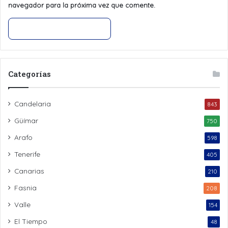
navegador para la próxima vez que comente.
Categorías
Candelaria
843
Güímar
750
Arafo
598
Tenerife
405
Canarias
210
Fasnia
208
Valle
154
El Tiempo
48