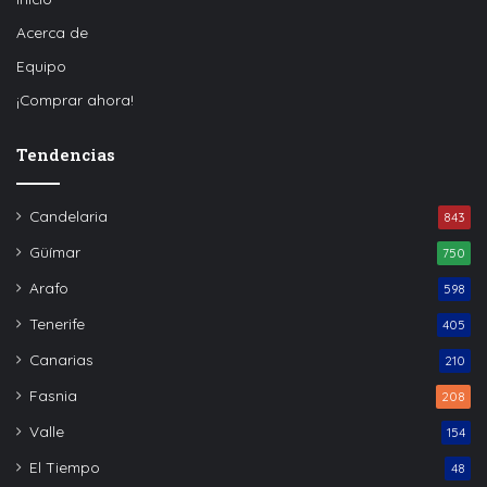
Acerca de
Equipo
¡Comprar ahora!
Tendencias
Candelaria
843
Güímar
750
Arafo
598
Tenerife
405
Canarias
210
Fasnia
208
Valle
154
El Tiempo
48