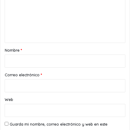
m
e
n
t
a
r
Nombre
*
i
o
*
Correo electrónico
*
Web
Guarda mi nombre, correo electrónico y web en este