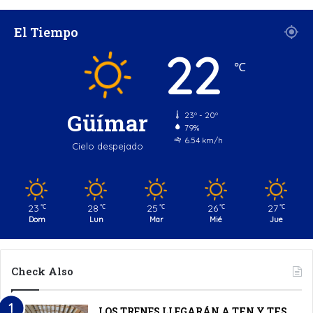
El Tiempo
22
℃
Güímar
23º - 20º
79%
6.54 km/h
Cielo despejado
23
28
25
26
27
℃
℃
℃
℃
℃
Dom
Lun
Mar
Mié
Jue
Check Also
LOS TRENES LLEGARÁN A TFN Y TFS.