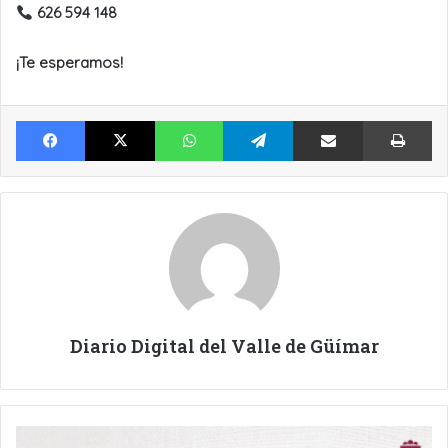
626 594 148
¡Te esperamos!
Facebook
X
WhatsApp
Telegram
Compartir por Email
Im
Diario Digital del Valle de Güímar
COMIENZAN