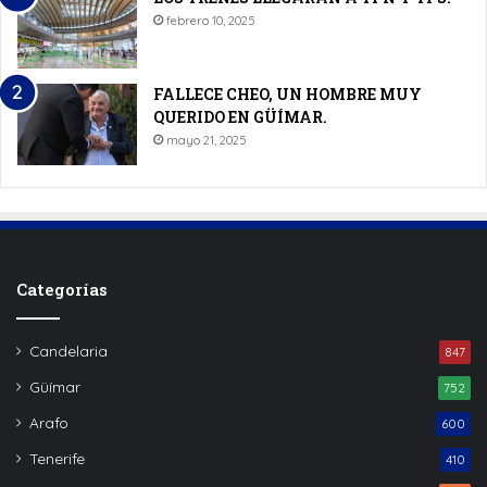
febrero 10, 2025
FALLECE CHEO, UN HOMBRE MUY
QUERIDO EN GÜÍMAR.
mayo 21, 2025
Categorías
Candelaria
847
Güímar
752
Arafo
600
Tenerife
410