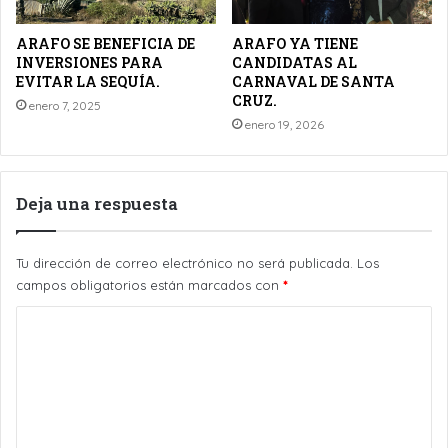
ARAFO SE BENEFICIA DE
ARAFO YA TIENE
INVERSIONES PARA
CANDIDATAS AL
EVITAR LA SEQUÍA.
CARNAVAL DE SANTA
CRUZ.
enero 7, 2025
enero 19, 2026
Deja una respuesta
Tu dirección de correo electrónico no será publicada.
Los
campos obligatorios están marcados con
*
C
o
m
e
n