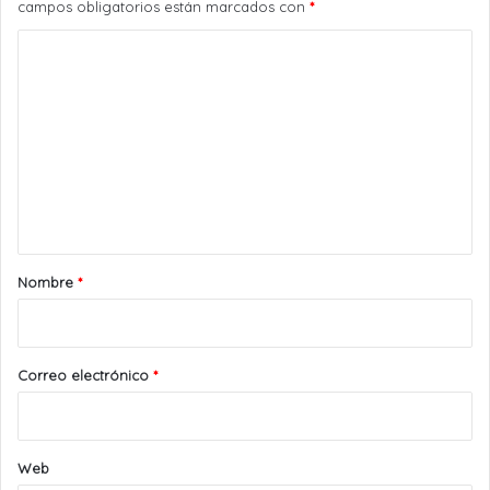
campos obligatorios están marcados con
*
C
o
m
e
n
t
a
r
Nombre
*
i
o
*
Correo electrónico
*
Web