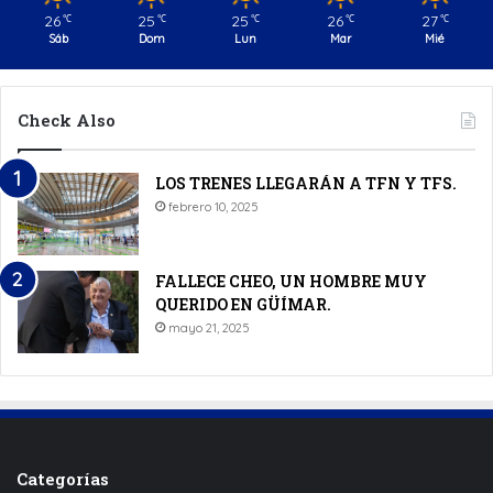
26
25
25
26
27
℃
℃
℃
℃
℃
Sáb
Dom
Lun
Mar
Mié
Check Also
LOS TRENES LLEGARÁN A TFN Y TFS.
febrero 10, 2025
FALLECE CHEO, UN HOMBRE MUY
QUERIDO EN GÜÍMAR.
mayo 21, 2025
Categorías