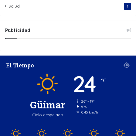
Salud
1
Publicidad
El Tiempo
24
℃
Güímar
26º - 19º
51%
0.45 km/h
Cielo despejado