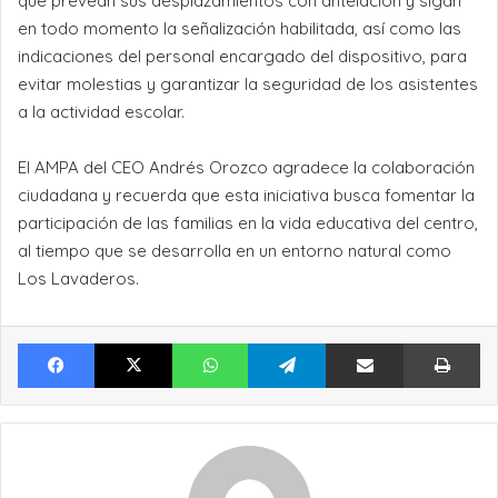
que prevean sus desplazamientos con antelación y sigan
en todo momento la señalización habilitada, así como las
indicaciones del personal encargado del dispositivo, para
evitar molestias y garantizar la seguridad de los asistentes
a la actividad escolar.
El AMPA del CEO Andrés Orozco agradece la colaboración
ciudadana y recuerda que esta iniciativa busca fomentar la
participación de las familias en la vida educativa del centro,
al tiempo que se desarrolla en un entorno natural como
Los Lavaderos.
Facebook
X
WhatsApp
Telegram
Compartir por Email
Im