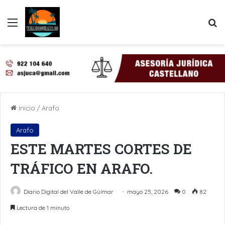
Menú
B
Inicio
/
Arafo
Arafo
ESTE MARTES CORTES DE
TRÁFICO EN ARAFO.
Diario Digital del Valle de Güímar
mayo 25, 2026
0
82
Lectura de 1 minuto
LinkedIn
Pinterest
WhatsApp
Telegram
Compartir por Email
Imprimir