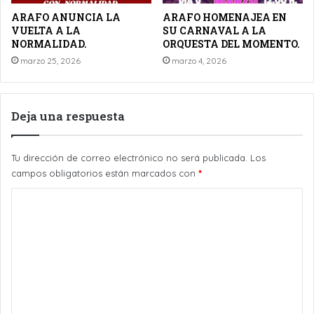
ARAFO ANUNCIA LA
ARAFO HOMENAJEA EN
VUELTA A LA
SU CARNAVAL A LA
NORMALIDAD.
ORQUESTA DEL MOMENTO.
marzo 25, 2026
marzo 4, 2026
Deja una respuesta
Tu dirección de correo electrónico no será publicada.
Los
campos obligatorios están marcados con
*
C
o
m
e
n
t