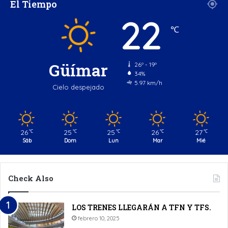
El Tiempo
22
℃
Güímar
26º - 19º
34%
5.97 km/h
Cielo despejado
26
25
25
26
27
℃
℃
℃
℃
℃
Sáb
Dom
Lun
Mar
Mié
Check Also
LOS TRENES LLEGARÁN A TFN Y TFS.
febrero 10, 2025