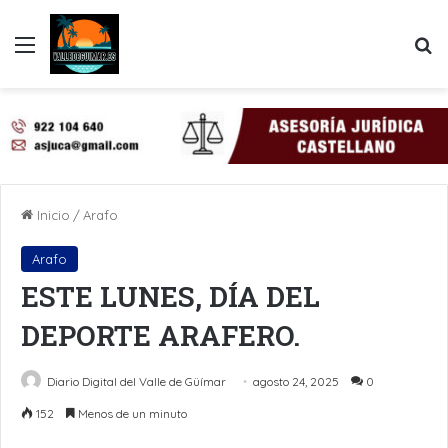
Menú
B
Inicio
/
Arafo
Arafo
ESTE LUNES, DÍA DEL
DEPORTE ARAFERO.
Diario Digital del Valle de Güímar
agosto 24, 2025
0
152
Menos de un minuto
LinkedIn
Pinterest
WhatsApp
Telegram
Compartir por Email
Imprimir