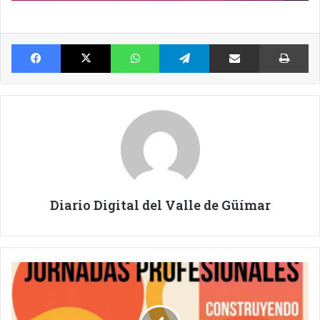
Facebook
X
WhatsApp
Telegram
Compartir por Email
Im
Diario Digital del Valle de Güímar
FORMACIÓN
PARA
FAMILIAS.
CONSTRUYENDO