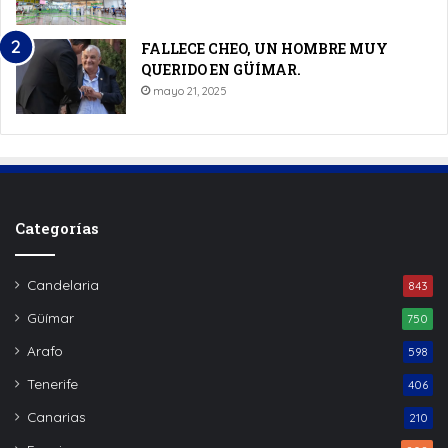
FALLECE CHEO, UN HOMBRE MUY
QUERIDO EN GÜÍMAR.
mayo 21, 2025
Categorías
Candelaria
843
Güímar
750
Arafo
598
Tenerife
406
Canarias
210