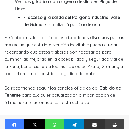
Vecinos y tráfico con origen o destino en Playa de
Lima
:
El
acceso y la salida del Polígono Industrial Valle
de Güímar
se realizará
por Candelaria
.
El Cabildo Insular solicita a los ciudadanos
disculpas por las
molestias
que esta intervención inevitable pueda causar,
recordando que estos trabajos son necesarios para
culminar las mejoras en la accesibilidad y seguridad vial de
la zona, beneficiando a los municipios de Arafo, Güímar y a
todo el entorno industrial y logístico del Valle.
Se recomienda seguir los canales oficiales del
Cabildo de
Tenerife
para cualquier actualización o modificación de
última hora relacionada con esta actuación.
Facebook
X
WhatsApp
Telegram
Compartir por Email
Im