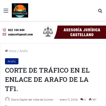
Menú
B
Inicio
/
Arafo
Arafo
CORTE DE TRÁFICO EN EL
ENLACE DE ARAFO DE LA
TF1.
Diario Digital del Valle de Güímar
enero 11, 2026
0
187