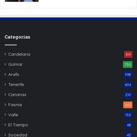
Categorías
Candelaria
841
Güímar
750
Arafo
598
Tenerife
404
Canarias
210
Fasnia
207
Valle
153
El Tiempo
48
Sociedad
43