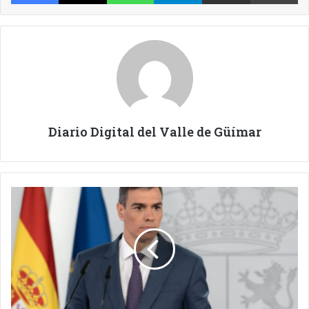
Diario Digital del Valle de Güímar
DECISIONES
EN
LA
UE
Y
EL
GOBIERNO
DE