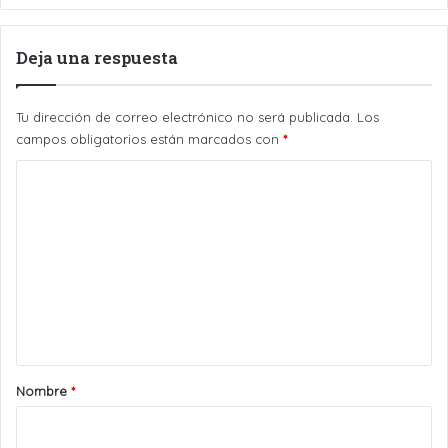
Deja una respuesta
Tu dirección de correo electrónico no será publicada.
Los
campos obligatorios están marcados con
*
C
o
m
e
n
t
a
r
Nombre
*
i
o