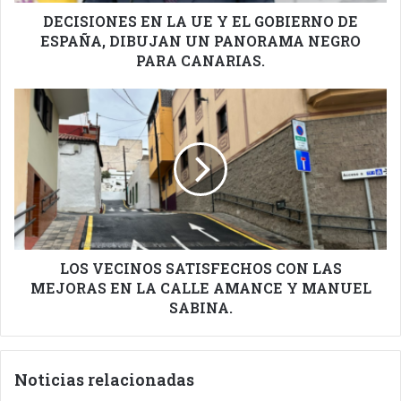
ESPAÑA,
DIBUJAN
DECISIONES EN LA UE Y EL GOBIERNO DE
UN
ESPAÑA, DIBUJAN UN PANORAMA NEGRO
PANORAMA
PARA CANARIAS.
NEGRO
PARA
LOS
CANARIAS.
VECINOS
SATISFECHOS
CON
LAS
MEJORAS
EN
LA
CALLE
AMANCE
LOS VECINOS SATISFECHOS CON LAS
Y
MEJORAS EN LA CALLE AMANCE Y MANUEL
MANUEL
SABINA.
SABINA.
Noticias relacionadas