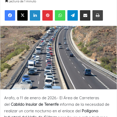
Lectura de 1 minuto
LinkedIn
Pinterest
WhatsApp
Telegram
Compartir por Email
Imprimir
Arafo, a 11 de enero de 2026.- El Área de Carreteras
del
Cabildo Insular de Tenerife
informa de la necesidad de
realizar un corte nocturno en el enlace del
Polígono