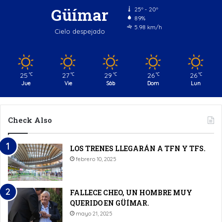
Güímar
25º - 20º
89%
5.98 km/h
Cielo despejado
25
27
29
26
26
℃
℃
℃
℃
℃
Jue
Vie
Sáb
Dom
Lun
Check Also
LOS TRENES LLEGARÁN A TFN Y TFS.
febrero 10, 2025
FALLECE CHEO, UN HOMBRE MUY
QUERIDO EN GÜÍMAR.
mayo 21, 2025