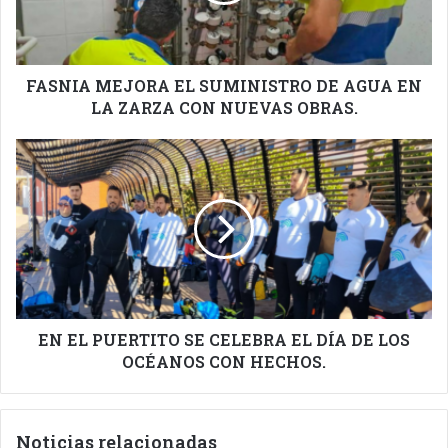
EN
LA
ZARZA
CON
FASNIA MEJORA EL SUMINISTRO DE AGUA EN
NUEVAS
LA ZARZA CON NUEVAS OBRAS.
OBRAS.
EN
EL
PUERTITO
SE
CELEBRA
EL
DÍA
DE
LOS
OCÉANOS
EN EL PUERTITO SE CELEBRA EL DÍA DE LOS
CON
OCÉANOS CON HECHOS.
HECHOS.
Noticias relacionadas