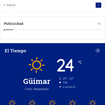
Salud
1
Publicidad
El Tiempo
24
℃
Güímar
25º - 22º
77%
2.24 km/h
Cielo despejado