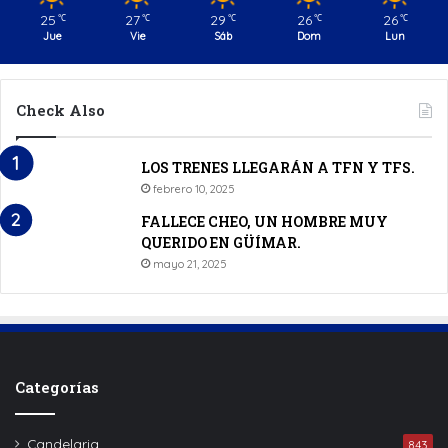
25
27
29
26
26
℃
℃
℃
℃
℃
Jue
Vie
Sáb
Dom
Lun
Check Also
LOS TRENES LLEGARÁN A TFN Y TFS.
febrero 10, 2025
FALLECE CHEO, UN HOMBRE MUY
QUERIDO EN GÜÍMAR.
mayo 21, 2025
Categorías
Candelaria
843