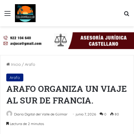
Menú
B
Inicio
/
Arafo
Arafo
ARAFO ORGANIZA UN VIAJE
AL SUR DE FRANCIA.
Diario Digital del Valle de Güímar
junio 7, 2026
0
80
Lectura de 2 minutos
LinkedIn
Pinterest
WhatsApp
Telegram
Compartir por Email
Imprimir