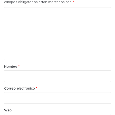
campos obligatorios están marcados con
*
C
o
m
e
n
t
a
r
Nombre
*
i
o
*
Correo electrónico
*
Web